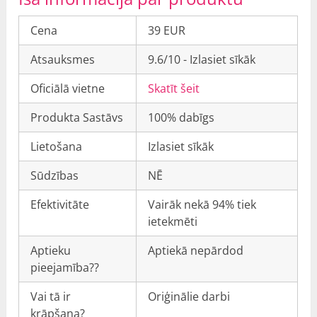
Cena
39 EUR
Atsauksmes
9.6/10 - Izlasiet sīkāk
Oficiālā vietne
Skatīt šeit
Produkta Sastāvs
100% dabīgs
Lietošana
Izlasiet sīkāk
Sūdzības
NĒ
Efektivitāte
Vairāk nekā 94% tiek
ietekmēti
Aptieku
Aptiekā nepārdod
pieejamība??
Vai tā ir
Oriģinālie darbi
krāpšana?