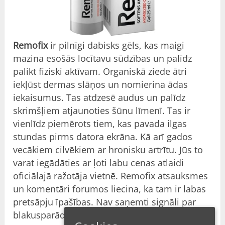
Remofix
ir pilnīgi dabisks gēls, kas maigi
mazina esošās locītavu sūdzības un palīdz
palikt fiziski aktīvam. Organiskā ziede ātri
iekļūst dermas slāņos un nomierina ādas
iekaisumus. Tas atdzesē audus un palīdz
skrimšļiem atjaunoties šūnu līmenī. Tas ir
vienlīdz piemērots tiem, kas pavada ilgas
stundas pirms datora ekrāna. Kā arī gados
vecākiem cilvēkiem ar hronisku artrītu. Jūs to
varat iegādāties ar ļoti labu cenas atlaidi
oficiālajā ražotāja vietnē. Remofix atsauksmes
un komentāri forumos liecina, ka tam ir labas
pretsāpju īpašības. Nav saņemti signāli par
blakusparādībām.