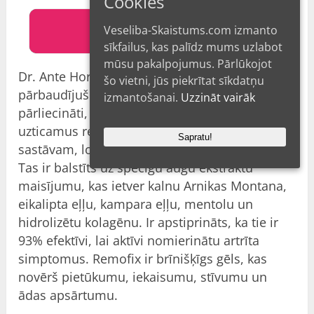
Cookies
Veseliba-Skaistums.com izmanto
OFICIĀLĀ VIETNE
sīkfailus, kas palīdz mums uzlabot
mūsu pakalpojumus. Pārlūkojot
Dr. Ante Horvats un Dr. Pāvels Riņecs ir
šo vietni, jūs piekrītat sīkdatņu
pārbaudījuši, kā Remofix darbojas, un ir
izmantošanai.
Uzzināt vairāk
pārliecināti, ka tas nodrošina ātrus un
uzticamus rezultātus. Pateicoties augu
Sapratu!
sastāvam, locītavu sāpes pazūd gandrīz uzreiz.
Tas ir balstīts uz spēcīgu augu ekstraktu
maisījumu, kas ietver kalnu Arnikas Montana,
eikalipta eļļu, kampara eļļu, mentolu un
hidrolizētu kolagēnu. Ir apstiprināts, ka tie ir
93% efektīvi, lai aktīvi nomierinātu artrīta
simptomus. Remofix ir brīnišķīgs gēls, kas
novērš pietūkumu, iekaisumu, stīvumu un
ādas apsārtumu.