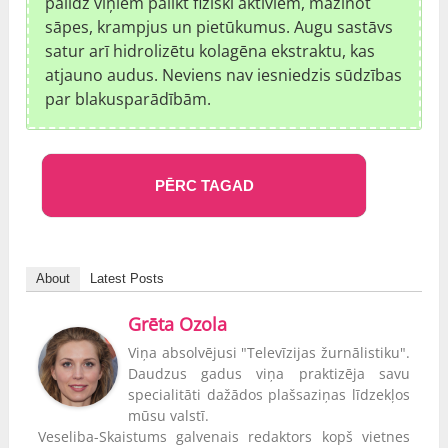
palīdz viņiem palikt fiziski aktīviem, mazinot
sāpes, krampjus un pietūkumus. Augu sastāvs
satur arī hidrolizētu kolagēna ekstraktu, kas
atjauno audus. Neviens nav iesniedzis sūdzības
par blakusparādībām.
PĒRC TAGAD
About
Latest Posts
Grēta Ozola
Viņa absolvējusi "Televīzijas žurnālistiku".
Daudzus gadus viņa praktizēja savu
specialitāti dažādos plašsaziņas līdzekļos
mūsu valstī.
Veseliba-Skaistums galvenais redaktors kopš vietnes