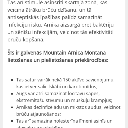
Tas arī stimulē asinsriti skartajā zonā, kas
veicina ātrāku brūču dzīšanu, un tā
antiseptiskās īpašības palīdz samazināt
infekciju risku. Arnika aizsargā pret baktēriju
un sēnīšu infekcijām, veicinot tās efektivitāti
brūču kopšanā.
Šīs ir galvenās Mountain Arnica Montana
lietošanas un pielietošanas priekšrocības:
Tas satur vairāk nekā 150 aktīvo savienojumu,
kas ietver salicilskābi un karotinoīdus;
Augs var ātri samazināt locītavu sāpes,
ekstremitāšu stīvumu un muskuļu krampjus;
Arnikas dezinficē ādu un mīkstos audus, veicinot
brūču atjaunošanos;
Tas arī samazina holesterīna līmeni asinīs un
atvieglo sirdsdarbību;