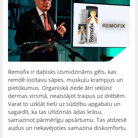
Remofix ir dabisks izsmidzināms gēls, kas
remdē locītavu sāpes, muskuļu krampjus un
pietūkumus. Organiskā ziede ātri iekļūst
dermas virsmā, neatstājot traipus uz drēbēm.
Varat to uzklāt tieši uz sūdzību apgabalu un
sagaidīt, ka tas izlīdzinās ādas krāsu,
samazinot pārmērīgu apsārtumu. Tas atdzesē
audus un nekavējoties samazina diskomfortu.