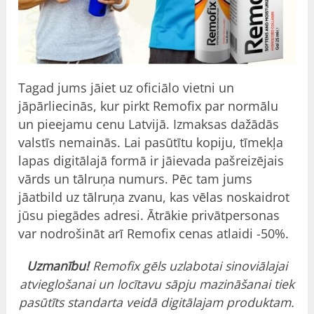
Tagad jums jāiet uz oficiālo vietni un
jāpārliecinās, kur pirkt Remofix par normālu
un pieejamu cenu Latvijā. Izmaksas dažādās
valstīs nemainās. Lai pasūtītu kopiju, tīmekļa
lapas digitālajā formā ir jāievada pašreizējais
vārds un tālruņa numurs. Pēc tam jums
jāatbild uz tālruņa zvanu, kas vēlas noskaidrot
jūsu piegādes adresi. Ātrākie privātpersonas
var nodrošināt arī Remofix cenas atlaidi -50%.
Uzmanību!
Remofix gēls uzlabotai sinoviālajai
atvieglošanai un locītavu sāpju mazināšanai tiek
pasūtīts standarta veidā digitālajam produktam.