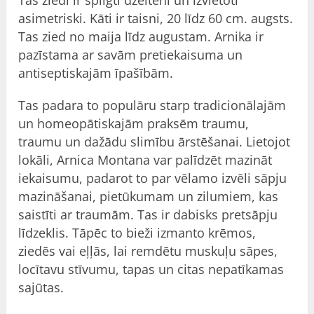
asimetriski. Kāti ir taisni, 20 līdz 60 cm. augsts.
Tas zied no maija līdz augustam. Arnika ir
pazīstama ar savām pretiekaisuma un
antiseptiskajām īpašībām.
Tas padara to populāru starp tradicionālajām
un homeopātiskajām praksēm traumu,
traumu un dažādu slimību ārstēšanai. Lietojot
lokāli, Arnica Montana var palīdzēt mazināt
iekaisumu, padarot to par vēlamo izvēli sāpju
mazināšanai, pietūkumam un zilumiem, kas
saistīti ar traumām. Tas ir dabisks pretsāpju
līdzeklis. Tāpēc to bieži izmanto krēmos,
ziedēs vai eļļās, lai remdētu muskuļu sāpes,
locītavu stīvumu, tapas un citas nepatīkamas
sajūtas.