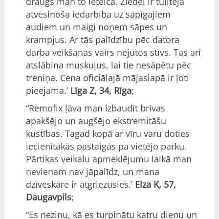
draugs man to ieteica. Ziedei ir tūlītēja
atvēsinoša iedarbība uz sāpīgajiem
audiem un maigi noņem sāpes un
krampjus. Ar tās palīdzību pēc datora
darba veikšanas vairs nejūtos stīvs. Tas arī
atslābina muskuļus, lai tie nesāpētu pēc
treniņa. Cena oficiālajā mājaslapā ir ļoti
pieejama.’
Līga Z, 34, Rīga
;
“Remofix ļāva man izbaudīt brīvas
apakšējo un augšējo ekstremitāšu
kustības. Tagad kopā ar vīru varu doties
iecienītākās pastaigās pa vietējo parku.
Pārtikas veikalu apmeklējumu laikā man
nevienam nav jāpalīdz, un mana
dzīveskāre ir atgriezusies.’
Elza K, 57,
Daugavpils
;
“Es nezinu, kā es turpinātu katru dienu un