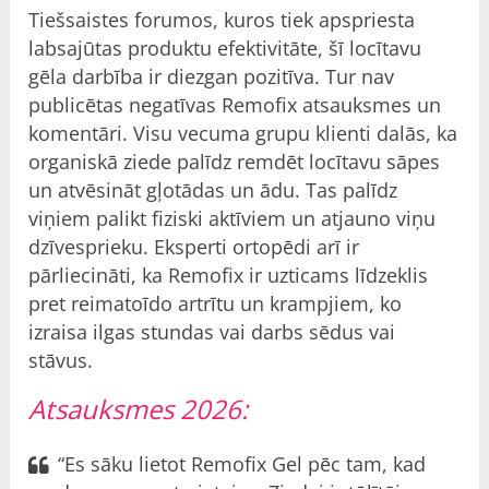
Tiešsaistes forumos, kuros tiek apspriesta
labsajūtas produktu efektivitāte, šī locītavu
gēla darbība ir diezgan pozitīva. Tur nav
publicētas negatīvas Remofix atsauksmes un
komentāri. Visu vecuma grupu klienti dalās, ka
organiskā ziede palīdz remdēt locītavu sāpes
un atvēsināt gļotādas un ādu. Tas palīdz
viņiem palikt fiziski aktīviem un atjauno viņu
dzīvesprieku. Eksperti ortopēdi arī ir
pārliecināti, ka Remofix ir uzticams līdzeklis
pret reimatoīdo artrītu un krampjiem, ko
izraisa ilgas stundas vai darbs sēdus vai
stāvus.
Atsauksmes 2026:
“Es sāku lietot Remofix Gel pēc tam, kad