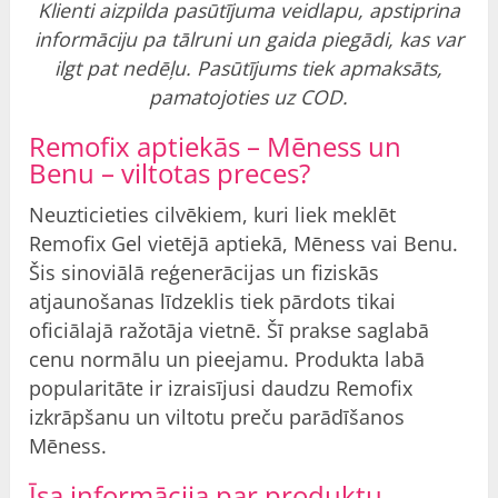
Klienti aizpilda pasūtījuma veidlapu, apstiprina
informāciju pa tālruni un gaida piegādi, kas var
ilgt pat nedēļu. Pasūtījums tiek apmaksāts,
pamatojoties uz COD.
Remofix aptiekās – Mēness un
Benu –
viltotas preces?
Neuzticieties cilvēkiem, kuri liek meklēt
Remofix Gel vietējā aptiekā, Mēness vai Benu.
Šis sinoviālā reģenerācijas un fiziskās
atjaunošanas līdzeklis tiek pārdots tikai
oficiālajā ražotāja vietnē. Šī prakse saglabā
cenu normālu un pieejamu. Produkta labā
popularitāte ir izraisījusi daudzu Remofix
izkrāpšanu un viltotu preču parādīšanos
Mēness.
Īsa informācija par produktu