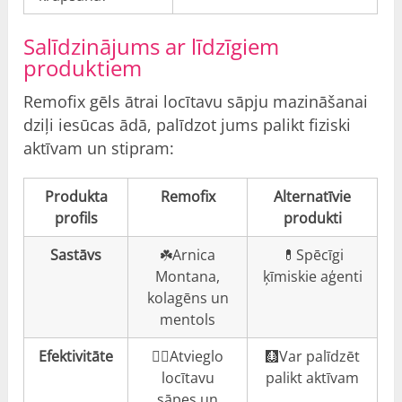
Salīdzinājums ar līdzīgiem
produktiem
Remofix gēls ātrai locītavu sāpju mazināšanai
dziļi iesūcas ādā, palīdzot jums palikt fiziski
aktīvam un stipram:
Produkta
Remofix
Alternatīvie
profils
produkti
Sastāvs
☘️Arnica
💊Spēcīgi
Montana,
ķīmiskie aģenti
kolagēns un
mentols
Efektivitāte
👍🏼Atvieglo
🩻Var palīdzēt
locītavu
palikt aktīvam
sāpes un