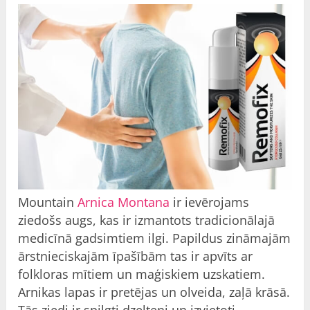
Mountain
Arnica Montana
ir ievērojams
ziedošs augs, kas ir izmantots tradicionālajā
medicīnā gadsimtiem ilgi. Papildus zināmajām
ārstnieciskajām īpašībām tas ir apvīts ar
folkloras mītiem un maģiskiem uzskatiem.
Arnikas lapas ir pretējas un olveida, zaļā krāsā.
Tās ziedi ir spilgti dzelteni un izvietoti