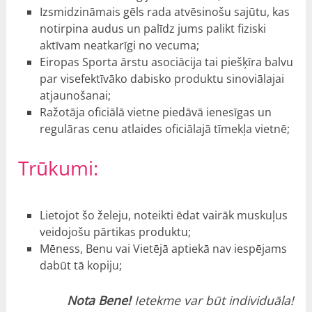
Izsmidzināmais gēls rada atvēsinošu sajūtu, kas
notirpina audus un palīdz jums palikt fiziski
aktīvam neatkarīgi no vecuma;
Eiropas Sporta ārstu asociācija tai piešķīra balvu
par visefektīvāko dabisko produktu sinoviālajai
atjaunošanai;
Ražotāja oficiālā vietne piedāvā ienesīgas un
regulāras cenu atlaides oficiālajā tīmekļa vietnē;
Trūkumi
:
Lietojot šo želeju, noteikti ēdat vairāk muskuļus
veidojošu pārtikas produktu;
Mēness, Benu vai Vietējā aptiekā nav iespējams
dabūt tā kopiju;
Nota Bene!
Ietekme var būt individuāla!