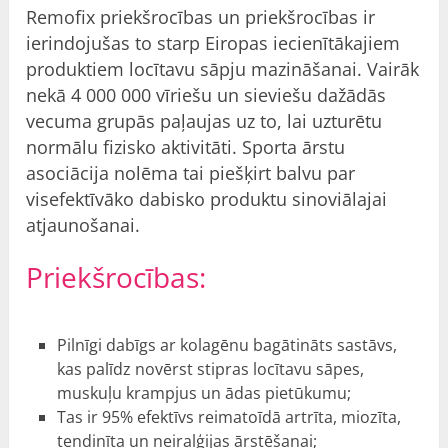
Remofix priekšrocības un priekšrocības ir
ierindojušas to starp Eiropas iecienītākajiem
produktiem locītavu sāpju mazināšanai. Vairāk
nekā 4 000 000 vīriešu un sieviešu dažādās
vecuma grupās paļaujas uz to, lai uzturētu
normālu fizisko aktivitāti. Sporta ārstu
asociācija nolēma tai piešķirt balvu par
visefektīvāko dabisko produktu sinoviālajai
atjaunošanai.
Priekšrocības
:
Pilnīgi dabīgs ar kolagēnu bagātināts sastāvs,
kas palīdz novērst stipras locītavu sāpes,
muskuļu krampjus un ādas pietūkumu;
Tas ir 95% efektīvs reimatoīdā artrīta, miozīta,
tendinīta un neiralģijas ārstēšanai;