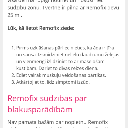
visā dermā rūpīgi notīriet un nosusiniet
sūdzību zonu. Tvertne ir pilna ar Remofix devu
25 ml.
Lūk, kā lietot Remofix ziede:
Pirms uzklāšanas pārliecinieties, ka āda ir tīra
un sausa. Izsmidziniet nelielu daudzumu želejas
un vienmērīgi izlīdziniet to ar masējošām
kustībām. Dariet to divas reizes dienā.
Ēdiet vairāk muskuļu veidošanas pārtikas.
Atkārtojiet to, līdz simptomi izzūd.
Remofix sūdzības par
blakusparādībām
Nav pamata bažām par nopietnu Remofix