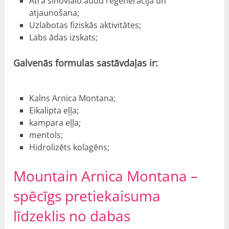
Ātra sinoviālo audu reģenerācija un
atjaunošana;
Uzlabotas fiziskās aktivitātes;
Labs ādas izskats;
Galvenās formulas sastāvdaļas ir:
Kalns Arnica Montana;
Eikalipta eļļa;
kampara eļļa;
mentols;
Hidrolizēts kolagēns;
Mountain Arnica Montana –
spēcīgs pretiekaisuma
līdzeklis no dabas