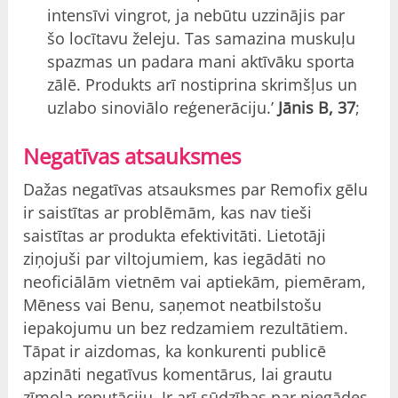
intensīvi vingrot, ja nebūtu uzzinājis par
šo locītavu želeju. Tas samazina muskuļu
spazmas un padara mani aktīvāku sporta
zālē. Produkts arī nostiprina skrimšļus un
uzlabo sinoviālo reģenerāciju.’
Jānis B, 37
;
Negatīvas atsauksmes
Dažas negatīvas atsauksmes par Remofix gēlu
ir saistītas ar problēmām, kas nav tieši
saistītas ar produkta efektivitāti. Lietotāji
ziņojuši par viltojumiem, kas iegādāti no
neoficiālām vietnēm vai aptiekām, piemēram,
Mēness vai Benu, saņemot neatbilstošu
iepakojumu un bez redzamiem rezultātiem.
Tāpat ir aizdomas, ka konkurenti publicē
apzināti negatīvus komentārus, lai grautu
zīmola reputāciju. Ir arī sūdzības par piegādes