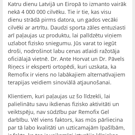
Katru dienu Latvijā un Eiropā to izmanto vairāk
nekā 4 000 000 cilvēku. Tie ir tie, kas visu
dienu strādā pirms datora, un gados vecāki
cilvēki ar artrītu. Daudzi sporta zāles entuziasti
arī paļaujas uz produktu, lai palīdzētu viņiem
uzlabot fizisko sniegumu. Jūs varat to iegūt
droši, nodrošinot labu cenas atlaidi ražotāja
oficiālajā vietnē. Dr. Ante Horvat un Dr. Pāvels
Riņecs ir eksperti ortopēdi, kuri uzskata, ka
Remofix ir viens no labākajiem alternatīvajiem
terapijas veidiem sinoviālā atjaunošanai.
Klientiem, kuri paļaujas uz šo līdzekli, lai
palielinātu savu ikdienas fizisko aktivitāti un
veiktspēju, nav sūdzību par Remofix Gel
darbību. Vēl viens faktors, kas mūs pārliecina
par tā labo kvalitāti un uzticamajām īpašībām,