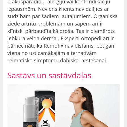
blakusparādību, alerģiju vai kontrindikāciju
izpausmēm. Neviens klients nav dalījies ar
sūdzībām par šādiem jautājumiem. Organiskā
ziede artrītu problēmām un sāpēm arī ir
klīniski pārbaudīta kā droša. Tas ir piemērots
jebkura veida dermai. Eksperti ortopēdi arī ir
pārliecināti, ka Remofix nav bīstams, bet gan
viena no uzticamākajām alternatīvām
reimatisko simptomu dabiskai ārstēšanai.
Sastāvs un sastāvdaļas