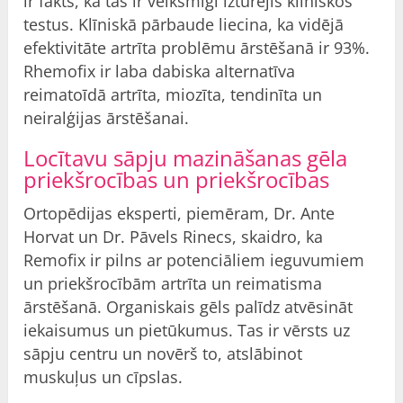
ir fakts, ka tas ir veiksmīgi izturējis klīniskos
testus. Klīniskā pārbaude liecina, ka vidējā
efektivitāte artrīta problēmu ārstēšanā ir 93%.
Rhemofix ir laba dabiska alternatīva
reimatoīdā artrīta, miozīta, tendinīta un
neiralģijas ārstēšanai.
Locītavu sāpju mazināšanas gēla
priekšrocības un priekšrocības
Ortopēdijas eksperti, piemēram, Dr. Ante
Horvat un Dr. Pāvels Rinecs, skaidro, ka
Remofix ir pilns ar potenciāliem ieguvumiem
un priekšrocībām artrīta un reimatisma
ārstēšanā. Organiskais gēls palīdz atvēsināt
iekaisumus un pietūkumus. Tas ir vērsts uz
sāpju centru un novērš to, atslābinot
muskuļus un cīpslas.