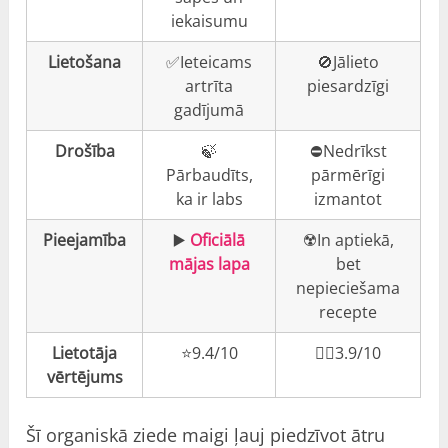
iekaisumu
Lietošana
✅Ieteicams
🚫Jālieto
artrīta
piesardzīgi
gadījumā
Drošība
🍃
⛔️Nedrīkst
Pārbaudīts,
pārmērīgi
ka ir labs
izmantot
Pieejamība
▶️
Oficiālā
☢️In aptiekā,
mājas lapa
bet
nepieciešama
recepte
Lietotāja
⭐️9.4/10
👎🏼3.9/10
vērtējums
Šī organiskā ziede maigi ļauj piedzīvot ātru