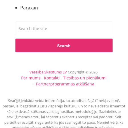
Paraxan
Search
Veseliba Skaistums LV
Copyright © 2026.
Par mums
·
Kontakti
·
Tiesības un pienākumi
·
Partnerprogrammas atklāšana
Svarīgi! Jebkāda veida informācija, ko atradīsiet šajā tīmekļa vietnē,
pastāv, lai bagātinātu jūsu vispārējo kultūru, un to nevajadzētu izmantot
kā efektīvas ārstēšanas vai diagnostikas metodoloģiju. Sazinieties ar
savu ģimenes ārstu, lai saņemtu ekspertu receptes vai padomu. Šeit
parādītie rezultāti negarantē, ka jūs sasniegsit to pašu. Ņemiet vērā, ka
aprakstīto efektu atšķirības dažādiem indivīdiem ir atšķirīgas.