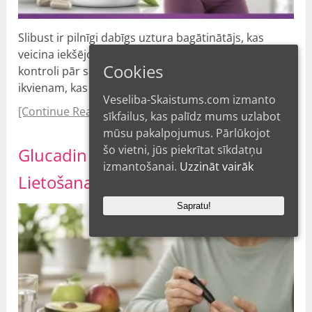
Slibust ir pilnīgi dabīgs uztura bagātinātājs, kas
veicina iekšējo vielmaiņu un palīdz cilvēkiem atgūt
Cookies
kontroli pār savu svaru. Produkts ir piemērots
ikvienam, kas vecāks par 18 gadiem. Tas ir …
Veseliba-Skaistums.com izmanto
[Continue Reading...]
sīkfailus, kas palīdz mums uzlabot
mūsu pakalpojumus. Pārlūkojot
šo vietni, jūs piekrītat sīkdatņu
Glucadin Atsauksmes, Cena –
izmantošanai.
Uzzināt vairāk
Lietošana, Sūdzības 2026?
Sapratu!