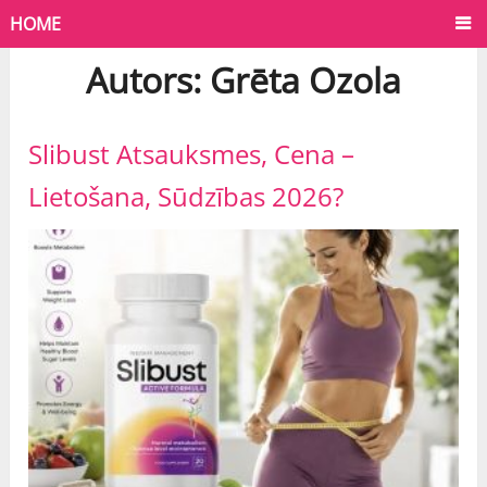
HOME
Autors:
Grēta Ozola
Slibust Atsauksmes, Cena –
Lietošana, Sūdzības 2026?