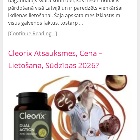
bagātinātājs svara kontrolei, kas nesen nonācis
pārdošanā visā Latvijā un ir paredzēts vienkāršai
ikdienas lietošanai. Šajā apskatā mēs izklāstīsim
visus galvenos faktus, tostarp …
[Continue Reading...]
Cleorix Atsauksmes, Cena –
Lietošana, Sūdzības 2026?