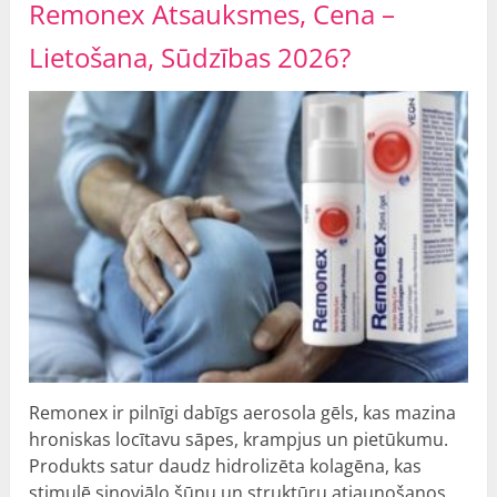
Remonex Atsauksmes, Cena –
Lietošana, Sūdzības 2026?
Remonex ir pilnīgi dabīgs aerosola gēls, kas mazina
hroniskas locītavu sāpes, krampjus un pietūkumu.
Produkts satur daudz hidrolizēta kolagēna, kas
stimulē sinoviālo šūnu un struktūru atjaunošanos.