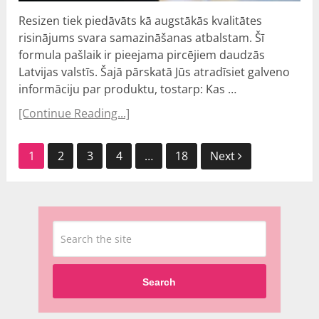
Resizen tiek piedāvāts kā augstākās kvalitātes
risinājums svara samazināšanas atbalstam. Šī
formula pašlaik ir pieejama pircējiem daudzās
Latvijas valstīs. Šajā pārskatā Jūs atradīsiet galveno
informāciju par produktu, tostarp: Kas …
[Continue Reading...]
Ziņu
1
2
3
4
…
18
Next
navigācija
Search