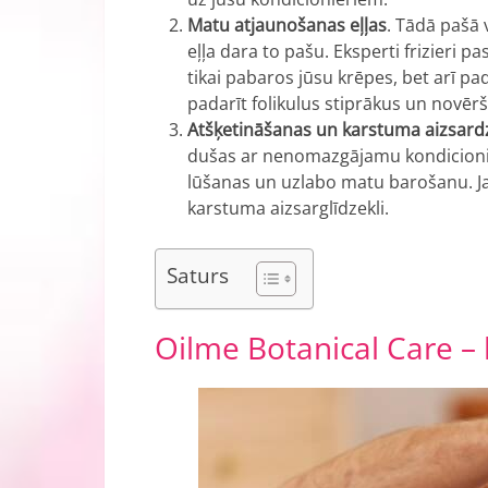
Matu atjaunošanas eļļas
. Tādā pašā 
eļļa dara to pašu. Eksperti frizieri 
tikai pabaros jūsu krēpes, bet arī pad
padarīt folikulus stiprākus un novēr
Atšķetināšanas un karstuma aizsard
dušas ar nenomazgājamu kondicionie
lūšanas un uzlabo matu barošanu. Ja 
karstuma aizsarglīdzekli.
Saturs
Oilme Botanical Care – k