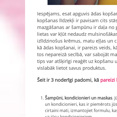
Iespējams, esat apguvis ādas kopša
kopšanas līdzekļi ir pavisam cits st
mazgāšanas ar šampūnu ir daļa no ga
lietas var kļūt nedaudz mulsinošākas
izlīdzinošus krēmus, matu eļļas un 
kā ādas kopšanai, ir pareizs veids, 
tos nepareizā secībā, var sabojāt ma
tips var atšķirīgi reaģēt uz kopšanu 
vislabāk lietot savus produktus.
Šeit ir 3 noderīgi padomi, kā
pareizi
Šampūni, kondicionieri un maskas
. 
un kondicionieri, kas ir piemērots j
cirtaini mati, izmantojiet formulu, ka
uz jūsu kondicionieriem.