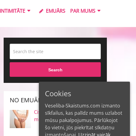
INTIMITĀTE
EMUĀRS
PAR MUMS
Search
Cookies
NO EMUĀRA
Veseliba-Skaistums.com izmanto
Cistīts un nesaturēšana – ko
sīkfailus, kas palīdz mums uzlabot
mēs par tiem zinām?
mūsu pakalpojumus. Pārlūkojot
šo vietni, jūs piekrītat sīkdatņu
izmantošanai.
Uzzināt vairāk