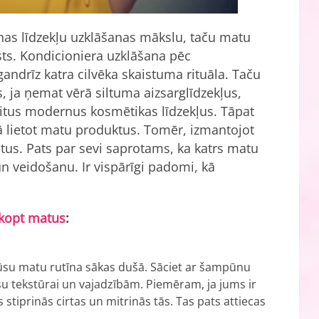
nas līdzekļu uzklāšanas mākslu, taču matu
āsts. Kondicioniera uzklāšana pēc
ndrīz katra cilvēka skaistuma rituāla. Taču
, ja ņemat vērā siltuma aizsarglīdzekļus,
citus modernus kosmētikas līdzekļus. Tāpat
kā lietot matu produktus. Tomēr, izmantojot
tus. Pats par sevi saprotams, ka katrs matu
un veidošanu. Ir vispārīgi padomi, kā
 kopt matus
:
Jūsu matu rutīna sākas dušā. Sāciet ar šampūnu
ūsu tekstūrai un vajadzībām. Piemēram, ja jums ir
s stiprinās cirtas un mitrinās tās. Tas pats attiecas