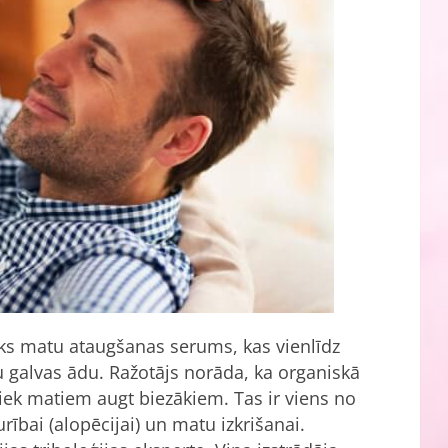
sks matu ataugšanas serums, kas vienlīdz
šu galvas ādu. Ražotājs norāda, ka organiskā
liek matiem augt biezākiem. Tas ir viens no
rībai (alopēcijai) un matu izkrišanai.