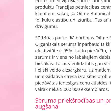
Profesore Silvija Mariani ir laborator
produktu Francijas pētniecības centrā 
klientiem, sakot, ka Oilme Botanica
folikulu elastību un izturību. Tas a
dzīvīgumu.
Sūdzības par to, kā darbojas Oilme B
Organiskais serums ir pārbaudīts klī
efektivitāte ir 95%. Lai to pierādītu, i
serums ir viens no labākajiem dabisk
biezākas. Tas ir vienlīdz labs gan v
lieliski veido aizsargkārtu uz mati
un oksidatīvā stresa izraisītas probl
piedāvātas ienesīgas cenu atlaides, 
vairāk nekā 5 000 000 eksemplāros.
Seruma priekšrocības un pr
augšanai