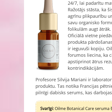
24/7, lai padarītu ma
Ražotājs stāsta, ka š
agrīnu plikpaurību un
savu organisko formu
folikulām augt ātrāk
Oficiālā vietne piedā
produkta pārdošanas 
ir ieguvuši kopiju. O
forumos liecina, ka c
apstiprinot ātrus rez
kontrindikācijām.
Profesore Silvija Mariani ir laborator
produktu. Tas notika Francijas pētni
pilnīgi dabisks serums, kas darbojas 
Svarīgi:
Oilme Botanical Care seruma šo