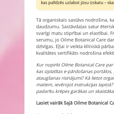
kas palīdzēs uzlabot jūsu izskatu – sk
Tā organiskais sastāvs nodrošina, k
daudzumu. Sastāvdaļas satur ēteriskās
svarīgi matu stiprībai un elastībai. F
serumu, jo Oilme Botanical Care darb
dzīvīgas. Eļļai ir veikta klīniskā pār
kvalitātes sertifikāts nodrošina efekti
Kur nopirkt Oilme Botanical Care par 
kas izplatītas e-pārdošanas portālos
ataugšanas risinājumi? Kā lietot or
matiem, ievērojot instrukcijas lapiņā?
padarītu krēpes garākas un skaistāka
Lasiet vairāk šajā Oilme Botanical C