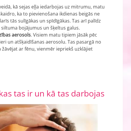
veidā, kā sejas eļļa iedarbojas uz mitrumu, matu
paskaidro, ka to pievienošana ikdienas beigās ne
arīs tās sulīgākas un spīdīgākas. Tas arī palīdz
š siltuma bojājumus un šķeltus galus.
zības aerosols
. Visiem matu tipiem jāsāk pēc
ri un atšķaidīšanas aerosolu. Tas pasargā no
žāvējat ar fēnu, vienmēr iepriekš uzklājiet
as tas ir un kā tas darbojas