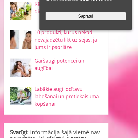
Kā ātri zaudēt svaru bez
diētas?
Sapratu!
10 produkti, kurus nekad
nevajadzētu likt uz sejas, ja
jums ir psoriāze
Garšaugi potencei un
auglībai
Labākie augi locītavu
labošanai un pretiekaisuma
kopšanai
Svarīgi:
informācija šajā vietnē nav