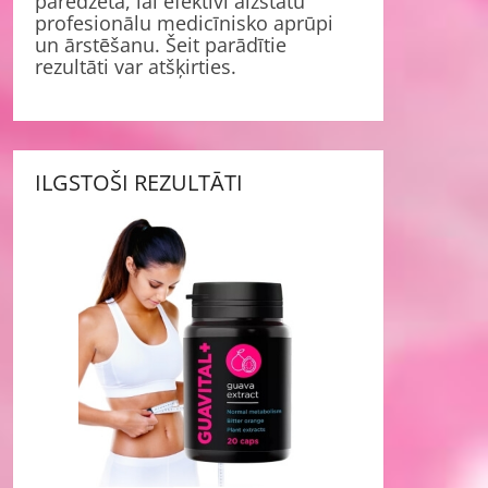
paredzēta, lai efektīvi aizstātu
profesionālu medicīnisko aprūpi
un ārstēšanu. Šeit parādītie
rezultāti var atšķirties.
ILGSTOŠI REZULTĀTI