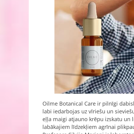
Oilme Botanical Care ir pilnīgi dabi
labi iedarbojas uz vīriešu un sievie
eļļa maigi atjauno krēpu izskatu un 
labākajiem līdzekļiem agrīnai plikpau