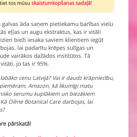
atiet tos mūsu
skaistumkopšanas sadaļā
!
a galvas āda saņem pietiekamu barības vielu
 eļļas un augu ekstraktus, kas ir vitāli
rizieri bieži iesaka saviem klientiem iegūt
ojas, lai padarītu krēpes sulīgas un
baude vairākos dažādos institūtos. Tā
vitāti, jo tas ir 95%.
labāko cenu Latvijā? Vai ir daudz krāpniecību,
, piemēram, Amazon, kā likumīgi matu
ganisko serumu kuplākiem un biezākiem
 Kā Oilme Botanical Care darbojas, lai
s?
are pārskatā!