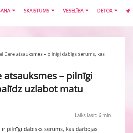
ŠANA
SKAISTUMS
VESELĪBA
DETOX
al Care atsauksmes – pilnīgi dabīgs serums, kas
 atsauksmes – pilnīgi
palīdz uzlabot matu
Laiks lasīt:
6
min
e
ir pilnīgi dabisks serums, kas darbojas