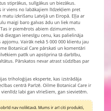
tus stiprākus, sulīgākus un biezākus.
is ir viens no labākajiem līdzekļiem pret
 matu izkrišanu Latvijā un Eiropā. Eļļa ar
lu maigi baro galvas ādu un liek matu
. Tas ir piemērots abiem dzimumiem.
vā diezgan ienesīgu cenu, kas palielināja
apjomu. Vairāk nekā 5 000 000 klientu jau
ilme Botanical Care pārskati un komentāri
ilvēkiem patīk un apstiprina tā darbību,
ultātus. Pārskatos nevar atrast sūdzības par
ijas triholoģijas eksperte, kas izstrādāja
ecības centrā Parīzē. Oilme Botanical Care ir
vienlīdz labi gan vīriešiem, gan sievietēm.
brīd nav noliktavā. Mums ir arī citi produkti,