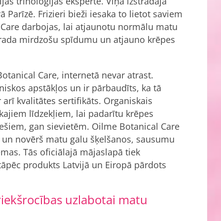
ijas triholoģijas eksperte. Viņa izstrādāja
Parīzē. Frizieri bieži iesaka to lietot saviem
l Care darbojas, lai atjaunotu normālu matu
rī rada mirdzošu spīdumu un atjauno krēpes
otanical Care, internetā nevar atrast.
niskos apstākļos un ir pārbaudīts, ka tā
r arī kvalitātes sertifikāts. Organiskais
ajiem līdzekļiem, lai padarītu krēpes
īriešiem, gan sievietēm. Oilme Botanical Care
em un novērš matu galu šķelšanos, sausumu
ēmas. Tās oficiālajā mājaslapā tiek
tāpēc produkts Latvijā un Eiropā pārdots
iekšrocības uzlabotai matu