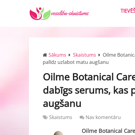
TIEVĒ
Sākums
Skaistums
Oilme Botanic
palīdz uzlabot matu augšanu
Oilme Botanical Care
dabīgs serums, kas 
augšanu
Skaistums
Nav komentāru
Oilme Botanical Car