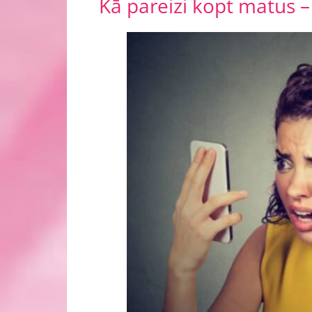
Kā pareizi kopt matus –