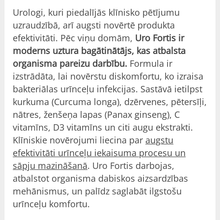
Urologi, kuri piedalījās klīnisko pētījumu
uzraudzībā, arī augsti novērtē produkta
efektivitāti. Pēc viņu domām,
Uro Fortis ir
moderns uztura bagātinātājs, kas atbalsta
organisma pareizu darbību.
Formula ir
izstrādāta, lai novērstu diskomfortu, ko izraisa
bakteriālas urīnceļu infekcijas. Sastāvā ietilpst
kurkuma (Curcuma longa), dzērvenes, pētersīļi,
nātres, ženšeņa lapas (Panax ginseng), C
vitamīns, D3 vitamīns un citi augu ekstrakti.
Klīniskie novērojumi liecina par
augstu
efektivitāti urīnceļu iekaisuma procesu un
sāpju mazināšanā
. Uro Fortis darbojas,
atbalstot organisma dabiskos aizsardzības
mehānismus, un palīdz saglabāt ilgstošu
urīnceļu komfortu.