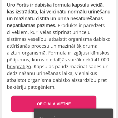
Uro Fortis ir dabiska formula kapsulu veidā,
kas izstrādāta, lai veicinātu normālu urinēšanu
un mazinātu cistīta un urīna nesaturēšanas
nepatīkamās pazīmes.
Produkts ir paredzēts
cilvēkiem, kuri vēlas stiprināt urīnceļu
sistēmas veselību, atbalstīt organisma dabisko
attīrīšanās procesu un mazināt šķidruma
aizturi organismā.
Formula ir izgājusi klīniskos
pētījumus, kuros piedalījās vairāk nekā 41 000
brīvprātīgo
. Kapsulas palīdz mazināt sāpes un
dedzināšanu urinēšanas laikā, vienlaikus
atbalstot organisma dabisko aizsardzību pret
baktēriju patogēniem.
OFICIĀLĀ VIETNE