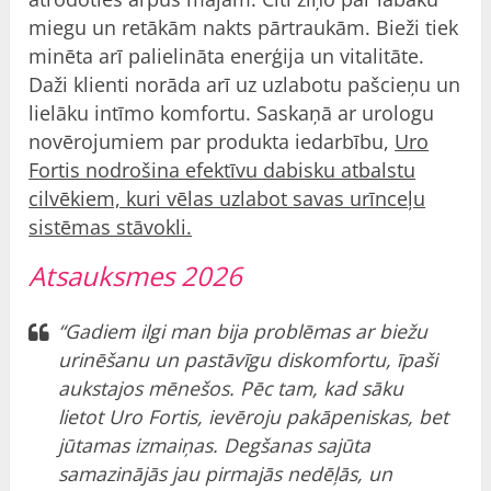
miegu un retākām nakts pārtraukām. Bieži tiek
minēta arī palielināta enerģija un vitalitāte.
Daži klienti norāda arī uz uzlabotu pašcieņu un
lielāku intīmo komfortu. Saskaņā ar urologu
novērojumiem par produkta iedarbību,
Uro
Fortis nodrošina efektīvu dabisku atbalstu
cilvēkiem, kuri vēlas uzlabot savas urīnceļu
sistēmas stāvokli.
Atsauksmes 2026
“Gadiem ilgi man bija problēmas ar biežu
urinēšanu un pastāvīgu diskomfortu, īpaši
aukstajos mēnešos. Pēc tam, kad sāku
lietot Uro Fortis, ievēroju pakāpeniskas, bet
jūtamas izmaiņas. Degšanas sajūta
samazinājās jau pirmajās nedēļās, un