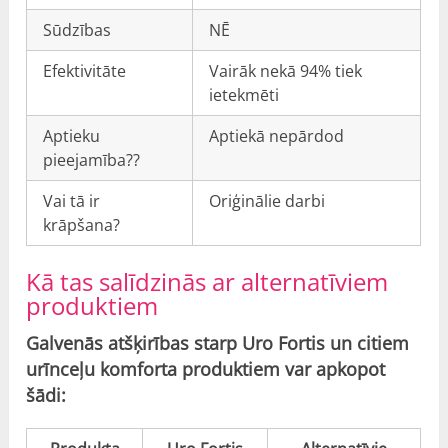
Sūdzības
NĒ
Efektivitāte
Vairāk nekā 94% tiek
ietekmēti
Aptieku
Aptiekā nepārdod
pieejamība??
Vai tā ir
Oriģinālie darbi
krāpšana?
Kā tas salīdzinās ar alternatīviem
produktiem
Galvenās atšķirības starp Uro Fortis un citiem
urīnceļu komforta produktiem var apkopot
šādi: