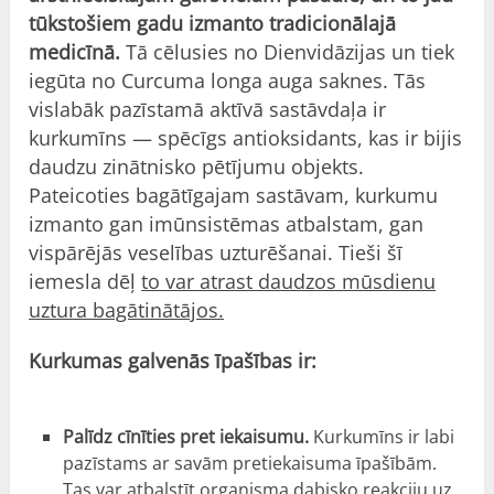
tūkstošiem gadu izmanto tradicionālajā
medicīnā.
Tā cēlusies no Dienvidāzijas un tiek
iegūta no Curcuma longa auga saknes. Tās
vislabāk pazīstamā aktīvā sastāvdaļa ir
kurkumīns — spēcīgs antioksidants, kas ir bijis
daudzu zinātnisko pētījumu objekts.
Pateicoties bagātīgajam sastāvam, kurkumu
izmanto gan imūnsistēmas atbalstam, gan
vispārējās veselības uzturēšanai. Tieši šī
iemesla dēļ
to var atrast daudzos mūsdienu
uztura bagātinātājos.
Kurkumas galvenās īpašības ir:
Palīdz cīnīties pret iekaisumu.
Kurkumīns ir labi
pazīstams ar savām pretiekaisuma īpašībām.
Tas var atbalstīt organisma dabisko reakciju uz