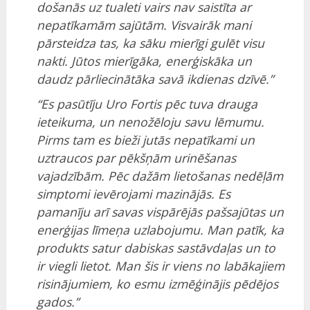
došanās uz tualeti vairs nav saistīta ar
nepatīkamām sajūtām. Visvairāk mani
pārsteidza tas, ka sāku mierīgi gulēt visu
nakti. Jūtos mierīgāka, enerģiskāka un
daudz pārliecinātāka savā ikdienas dzīvē.”
“Es pasūtīju Uro Fortis pēc tuva drauga
ieteikuma, un nenožēloju savu lēmumu.
Pirms tam es bieži jutās nepatīkami un
uztraucos par pēkšņām urinēšanas
vajadzībām. Pēc dažām lietošanas nedēļām
simptomi ievērojami mazinājās. Es
pamanīju arī savas vispārējās pašsajūtas un
enerģijas līmeņa uzlabojumu. Man patīk, ka
produkts satur dabiskas sastāvdaļas un to
ir viegli lietot. Man šis ir viens no labākajiem
risinājumiem, ko esmu izmēģinājis pēdējos
gados.”