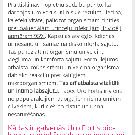
Praktiski nav nopietnu sūdzību par to, kā
darbojas Uro Fortis. Klīniskie rezultāti liecina,
ka
efektivitāte, palīdzot organismam cīnīties
pret bakteriālām urīnceļu infekcijām, ir vidēji
apmēram 95%
. Kapsulas atvieglo ikdienas
urinēšanu un samazina diskomforta sajūtu.
Tās palīdz attīrīt organismu un veicina
viegluma un komforta sajūtu. Formulējums
atbalsta imūnsistēmu un veicina organisma
dabisko reakciju pret kaitīgiem
mikroorganismiem.
Tas arī atbalsta vitalitāti
un intīmo labsajūtu.
Tāpēc Uro Fortis ir viens
no populārākajiem dabīgajiem risinājumiem
cilvēkiem, kuri cieš no cistīta un urīna
nesaturēšanas.
Kādas ir galvenās Uro Fortis bio-
kapsulu priekšrocības un ieguvumi