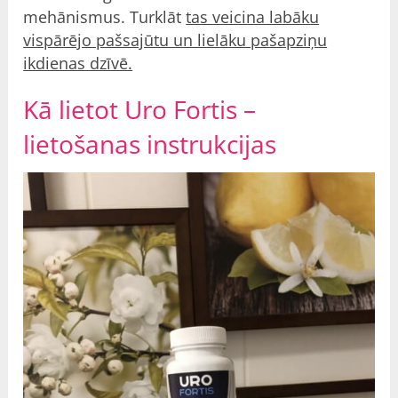
mehānismus. Turklāt
tas veicina labāku
vispārējo pašsajūtu un lielāku pašapziņu
ikdienas dzīvē.
Kā lietot Uro Fortis –
lietošanas instrukcijas