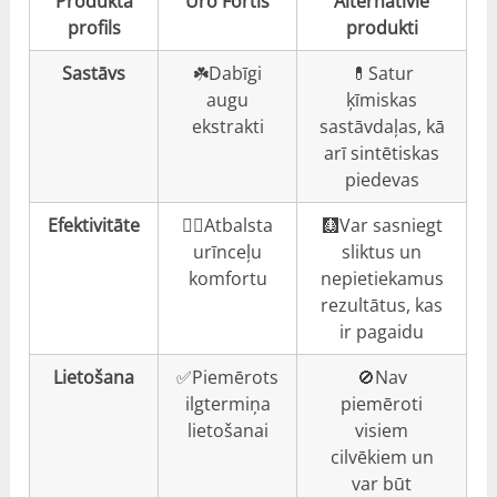
Produkta
Uro Fortis
Alternatīvie
profils
produkti
Sastāvs
☘️Dabīgi
💊Satur
augu
ķīmiskas
ekstrakti
sastāvdaļas, kā
arī sintētiskas
piedevas
Efektivitāte
👍🏼Atbalsta
🩻Var sasniegt
urīnceļu
sliktus un
komfortu
nepietiekamus
rezultātus, kas
ir pagaidu
Lietošana
✅Piemērots
🚫Nav
ilgtermiņa
piemēroti
lietošanai
visiem
cilvēkiem un
var būt