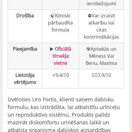
ierobežojumi
Drošība
🍃Klīniski
⛔️Var izraisīt
pārbaudīta
atkarību vai
formula
citas
kontrindikācijas
Pieejamība
▶️
Oficiālā
☢️Aptiekās un
tīmekļa
Mēness Vai
vietne
Benu, Maxima
Lietotāja
⭐️9.4/10
👎🏼3.9/10
vērtējums
Izvēloties Uro Fortis, klienti saņem dabisku
formulu, kas izstrādāta, lai atbalstītu urīnceļu
un reproduktīvo sistēmu. Produkts palīdz
mazināt diskomfortu urinēšanas laikā un
atbalsta organisma dabiskos aizsardzības