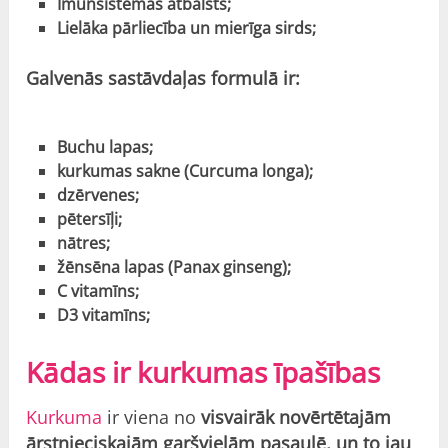
Imūnsistēmas atbalsts;
Lielāka pārliecība un mierīga sirds;
Galvenās sastāvdaļas formulā ir:
Buchu lapas;
kurkumas sakne (Curcuma longa);
dzērvenes;
pētersīļi;
nātres;
žēnsēna lapas (Panax ginseng);
C vitamīns;
D3 vitamīns;
Kādas ir kurkumas īpašības
Kurkuma
ir viena no
visvairāk novērtētajām
ārstnieciskajām garšvielām pasaulē, un to jau