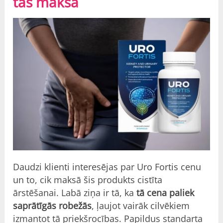
tas maksā
Daudzi klienti interesējas par Uro Fortis cenu
un to, cik maksā šis produkts cistīta
ārstēšanai. Labā ziņa ir tā, ka
tā cena paliek
saprātīgās robežās
, ļaujot vairāk cilvēkiem
izmantot tā priekšrocības. Papildus standarta