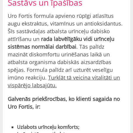
Sastāvs un īpašības
Uro Fortis formula apvieno rūpīgi atlasītus
augu ekstraktus, vitamīnus un antioksidantus.
Šīs sastāvdaļas atbalsta urīnceļu dabisko
attīrīšanu un
rada labvēlīgāku vidi urīnceļu
sistēmas normālai darbībai
. Tās palīdz
mazināt diskomfortu urinēšanas laikā un
atbalsta organisma dabiskās aizsardzības
spējas. Formula palīdz arī uzturēt veselīgu
imūno reakciju.
Turklāt tā veicina vitalitāti un
vispārējo labsajūtu.
Galvenās priekšrocības, ko klienti sagaida no
Uro Fortis, ir:
Uzlabots urīnceļu komforts;