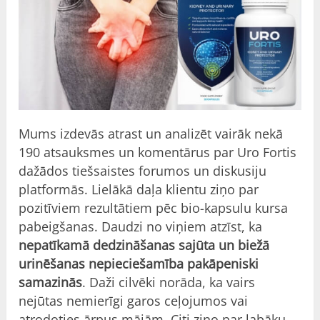
Mums izdevās atrast un analizēt vairāk nekā
190 atsauksmes un komentārus par Uro Fortis
dažādos tiešsaistes forumos un diskusiju
platformās. Lielākā daļa klientu ziņo par
pozitīviem rezultātiem pēc bio-kapsulu kursa
pabeigšanas. Daudzi no viņiem atzīst, ka
nepatīkamā dedzināšanas sajūta un biežā
urinēšanas nepieciešamība pakāpeniski
samazinās
. Daži cilvēki norāda, ka vairs
nejūtas nemierīgi garos ceļojumos vai
atrodoties ārpus mājām. Citi ziņo par labāku