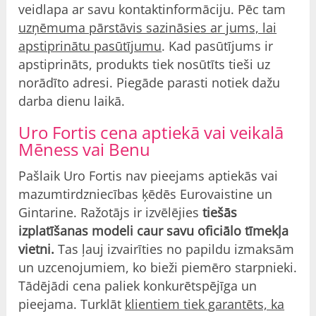
veidlapa ar savu kontaktinformāciju. Pēc tam
uzņēmuma pārstāvis sazināsies ar jums, lai
apstiprinātu pasūtījumu
. Kad pasūtījums ir
apstiprināts, produkts tiek nosūtīts tieši uz
norādīto adresi. Piegāde parasti notiek dažu
darba dienu laikā.
Uro Fortis cena aptiekā vai veikalā
Mēness vai Benu
Pašlaik Uro Fortis nav pieejams aptiekās vai
mazumtirdzniecības ķēdēs Eurovaistine un
Gintarine. Ražotājs ir izvēlējies
tiešās
izplatīšanas modeli caur savu oficiālo tīmekļa
vietni.
Tas ļauj izvairīties no papildu izmaksām
un uzcenojumiem, ko bieži piemēro starpnieki.
Tādējādi cena paliek konkurētspējīga un
pieejama. Turklāt
klientiem tiek garantēts, ka