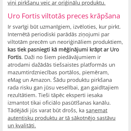
viņi pirkšanu veic ar oriģinālu produktu.
Uro Fortis viltotās preces krāpšana
Ir svarīgi būt uzmanīgiem, izvēloties, kur pirkt.
Internētā periodiski parādās ziņojumi par
viltotām precēm un neoriģināliem produktiem,
kas tiek pasniegti kā mēģinājumi krāpt ar Uro
Fortis
. Daži no šiem piedāvājumiem ir
atrodami dažādās tiešsaistes platformās un
mazumtirdzniecības portālos, piemēram,
eMag un Amazon. Šādu produktu pirkšana
rada risku gan jūsu veselībai, gan gaidītajiem
rezultātiem. Tieši tāpēc eksperti iesaka
izmantot tikai oficiālo pasūtīšanas kanālu.
Tādējādi jūs varat būt drošs, ka
saņemat
autentisku produktu ar tā sākotnējo sastāvu
un kvalitāti.