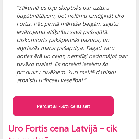
“Sākumā es biju skeptisks par uztura
bagātinātājiem, bet nolēmu izmēģināt Uro
Fortis. Pēc pirmā mēneša beigām sajutu
ievērojamu atšķirību savā pašsajūtā.
Diskomforts pakāpeniski pazuda, un
atgriezās mana pašapziņa. Tagad varu
doties ārā un ceļot, nemitīgi nedomājot par
tuvāko tualeti. Es noteikti ieteiktu šo
produktu cilvēkiem, kuri meklē dabisku
atbalstu urīnceļu veselībai.”
Pērciet ar -50% cenu šeit
Uro Fortis cena Latvijā – cik