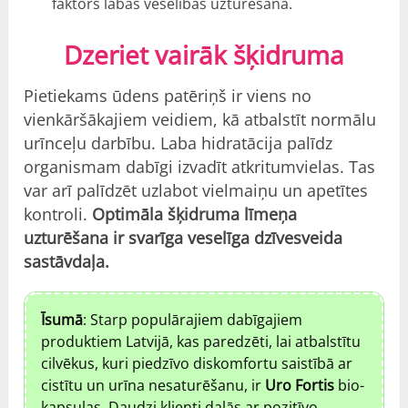
faktors labas veselības uzturēšanā.
Dzeriet vairāk šķidruma
Pietiekams ūdens patēriņš ir viens no
vienkāršākajiem veidiem, kā atbalstīt normālu
urīnceļu darbību. Laba hidratācija palīdz
organismam dabīgi izvadīt atkritumvielas. Tas
var arī palīdzēt uzlabot vielmaiņu un apetītes
kontroli.
Optimāla šķidruma līmeņa
uzturēšana ir svarīga veselīga dzīvesveida
sastāvdaļa.
Īsumā
: Starp populārajiem dabīgajiem
produktiem Latvijā, kas paredzēti, lai atbalstītu
cilvēkus, kuri piedzīvo diskomfortu saistībā ar
cistītu un urīna nesaturēšanu, ir
Uro Fortis
bio-
kapsulas. Daudzi klienti dalās ar pozitīvo