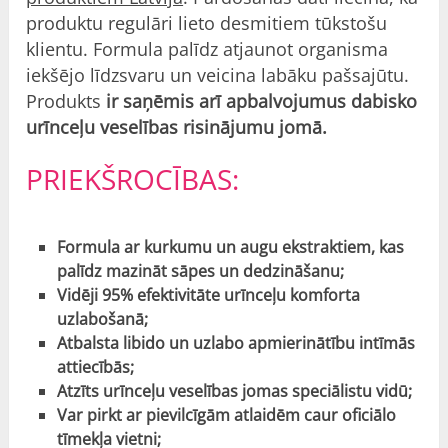
produktu regulāri lieto desmitiem tūkstošu
klientu. Formula palīdz atjaunot organisma
iekšējo līdzsvaru un veicina labāku pašsajūtu.
Produkts
ir saņēmis arī apbalvojumus dabisko
urīnceļu veselības risinājumu jomā.
PRIEKŠROCĪBAS:
Formula ar kurkumu un augu ekstraktiem, kas
palīdz mazināt sāpes un dedzināšanu;
Vidēji 95% efektivitāte urīnceļu komforta
uzlabošanā;
Atbalsta libido un uzlabo apmierinātību intīmās
attiecībās;
Atzīts urīnceļu veselības jomas speciālistu vidū;
Var pirkt ar pievilcīgām atlaidēm caur oficiālo
tīmekļa vietni;