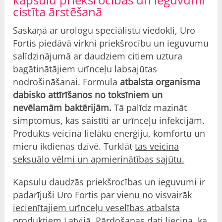
cistīta ārstēšanā
Saskaņā ar urologu speciālistu viedokli, Uro
Fortis piedāvā virkni priekšrocību un ieguvumu
salīdzinājumā ar daudziem citiem uztura
bagātinātājiem urīnceļu labsajūtas
nodrošināšanai. Formula
atbalsta organisma
dabisko attīrīšanos no toksīniem un
nevēlamām baktērijām.
Tā palīdz mazināt
simptomus, kas saistīti ar urīnceļu infekcijām.
Produkts veicina lielāku enerģiju, komfortu un
mieru ikdienas dzīvē. Turklāt
tas veicina
seksuālo vēlmi un apmierinātības sajūtu.
Kapsulu daudzās priekšrocības un ieguvumi ir
padarījuši Uro Fortis par
vienu no visvairāk
iecienītajiem urīnceļu veselības atbalsta
produktiem Latvijā
. Pārdošanas dati liecina, ka