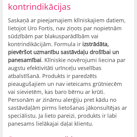
kontrindikācijas
Saskaņā ar pieejamajiem klīniskajiem datiem,
lietojot Uro Fortis, nav ziņots par nopietnām
sūdzībām par blakusparādībām vai
kontrindikācijām. Formula ir
izstrādāta,
pievēršot uzmanību sastāvdaļu drošībai un
panesamībai
. Klīniskie novērojumi liecina par
augstu efektivitāti urīnceļu veselības
atbalstīšanā. Produkts ir paredzēts
pieaugušajiem un nav ieteicams grūtniecēm
vai sievietēm, kas baro bērnu ar krūti.
Personām ar zināmu alerģiju pret kādu no
sastāvdaļām pirms lietošanas jākonsultējas ar
speciālistu. Ja lieto pareizi, produkts ir labi
panesams lielākajai daļai klientu.