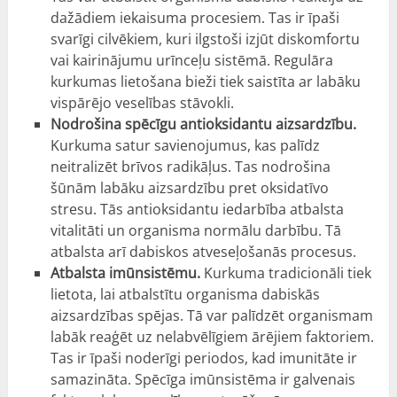
dažādiem iekaisuma procesiem. Tas ir īpaši
svarīgi cilvēkiem, kuri ilgstoši izjūt diskomfortu
vai kairinājumu urīnceļu sistēmā. Regulāra
kurkumas lietošana bieži tiek saistīta ar labāku
vispārējo veselības stāvokli.
Nodrošina spēcīgu antioksidantu aizsardzību.
Kurkuma satur savienojumus, kas palīdz
neitralizēt brīvos radikāļus. Tas nodrošina
šūnām labāku aizsardzību pret oksidatīvo
stresu. Tās antioksidantu iedarbība atbalsta
vitalitāti un organisma normālu darbību. Tā
atbalsta arī dabiskos atveseļošanās procesus.
Atbalsta imūnsistēmu.
Kurkuma tradicionāli tiek
lietota, lai atbalstītu organisma dabiskās
aizsardzības spējas. Tā var palīdzēt organismam
labāk reaģēt uz nelabvēlīgiem ārējiem faktoriem.
Tas ir īpaši noderīgi periodos, kad imunitāte ir
samazināta. Spēcīga imūnsistēma ir galvenais