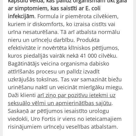
kapsulu veidā, kas palīdz organismam tikt galā
ar simptomiem, kas saistīti ar E. coli
infekcijām
. Formula ir piemērota cilvēkiem,
kuriem ir diskomforts, ko izraisa cistīts vai
urīna nesaturēšana. Tā arī atbalsta normālu
nieru un urīnceļu darbību. Produkta
efektivitāte ir novērtēta klīniskos pētījumos,
kuros piedalījās vairāk nekā 41 000 cilvēku.
Bagātinātājs veicina organisma dabisko
attīrīšanās procesu un palīdz izvadīt
uzkrājušās toksīnas. Tas var samazināt biežu
urinēšanu naktī un veicināt mierīgāku miegu.
Daži klienti
arī ziņo par pozitīvu ietekmi uz
seksuālo vēlmi un apmierinātības sajūtu
.
Saskaņā ar pētījumos iesaistīto urologu
viedokli, Uro Fortis ir viens no ieteicamajiem
risinājumiem urīnceļu veselības atbalstam.