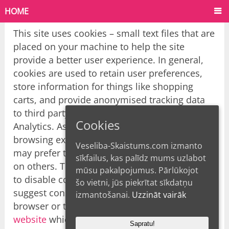
HOME
This site uses cookies – small text files that are
placed on your machine to help the site
provide a better user experience. In general,
cookies are used to retain user preferences,
store information for things like shopping
carts, and provide anonymised tracking data
to third party applications like Google
Cookies
Analytics. As a rule, cookies will make your
browsing experience better. However, you
Veseliba-Skaistums.com izmanto
may prefer to disable cookies on this site and
sīkfailus, kas palīdz mums uzlabot
on others. The most effective way to do this is
mūsu pakalpojumus. Pārlūkojot
to disable cookies in your browser. We
šo vietni, jūs piekrītat sīkdatņu
suggest consulting the Help section of your
izmantošanai.
Uzzināt vairāk
browser or taking a look at
the About Cookies
website
which offers guidance for all modern
Sapratu!