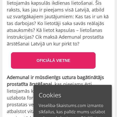
lietojamās kapsulās ikdienas lietošanai. Šis
raksts, kas jau ir pieejams visā Latvijā, atbild
uz svarīgākajiem jautājumiem: Kas tas ir un kā
tas darbojas? Ko lietotāji saka savās reālajās
atsauksmēs? Kā lietot kapsulas – lietošanas
instrukcijas? Cik maksā Ademunal prostatīta
ārstēšanai Latvijā un kur pirkt to?
OFICIĀLĀ VIETNE
Ademunal ir mūsdienīgs uztura bagātinātājs
prostatīta ārstēšanai
, kas pieejams ērti
lietojamās kapsulās ikdienas lietošanai. Tā ir
Cookies
uzlabota formula, kas radīta, lai uzlabotu
prostatas veselību un vīriešu potenci kopumā,
Veseliba-Skaistums.com izmanto
atbalstot vitalitāti. Inovatīvais līdzeklis aktīvi
sīkfailus, kas palīdz mums uzlabot