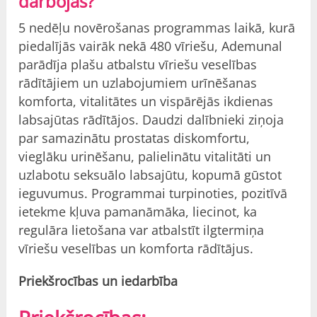
darbojas?
5 nedēļu novērošanas programmas laikā, kurā
piedalījās vairāk nekā 480 vīriešu, Ademunal
parādīja plašu atbalstu vīriešu veselības
rādītājiem un uzlabojumiem urīnēšanas
komforta, vitalitātes un vispārējās ikdienas
labsajūtas rādītājos. Daudzi dalībnieki ziņoja
par samazinātu prostatas diskomfortu,
vieglāku urinēšanu, palielinātu vitalitāti un
uzlabotu seksuālo labsajūtu, kopumā gūstot
ieguvumus. Programmai turpinoties, pozitīvā
ietekme kļuva pamanāmāka, liecinot, ka
regulāra lietošana var atbalstīt ilgtermiņa
vīriešu veselības un komforta rādītājus.
Priekšrocības un iedarbība