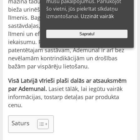
mazina tādus simptomus kā dedzināšana,
mūsu pakalpojumus. Pārlūkojot
šo vietni, jūs piekrītat sīkdatņu
bieža urinēšana un zems seksuālais vēlmes
izmantošanai.
Uzzināt vairāk
līmenis. Bagātinātājs, kura sastāvā ir dabiskas
sastāvdaļas, palīdz uzturēt stabilu testosterona
līmeni un efektīvi samazina prostatas
Sapratu!
iekaisumu. Pateicoties unikālajam
patentētajam sastāvam, Ademunal ir arī bez
nevēlamām kontrindikācijām un drošības
bažām par vispārēju lietošanu.
Visā Latvijā vīrieši plaši dalās ar atsauksmēm
par Ademunal.
Lasiet tālāk, lai iegūtu vairāk
informācijas, tostarp detaļas par produkta
cenu.
Saturs