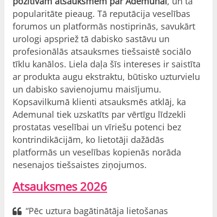
pozitīvām atsauksmēm par Ademunal
, un tā
popularitāte pieaug. Tā reputācija veselības
forumos un platformās nostiprinās, savukārt
urologi apspriež tā dabisko sastāvu un
profesionālās atsauksmes tiešsaistē sociālo
tīklu kanālos. Liela daļa šīs intereses ir saistīta
ar produkta augu ekstraktu, būtisko uzturvielu
un dabisko savienojumu maisījumu.
Kopsavilkumā klienti atsauksmēs atklāj, ka
Ademunal tiek uzskatīts par vērtīgu līdzekli
prostatas veselībai un vīriešu potenci bez
kontrindikācijām, ko lietotāji dažādās
platformās un veselības kopienās norāda
nesenajos tiešsaistes ziņojumos.
Atsauksmes 2026
“Pēc uztura bagātinātāja lietošanas