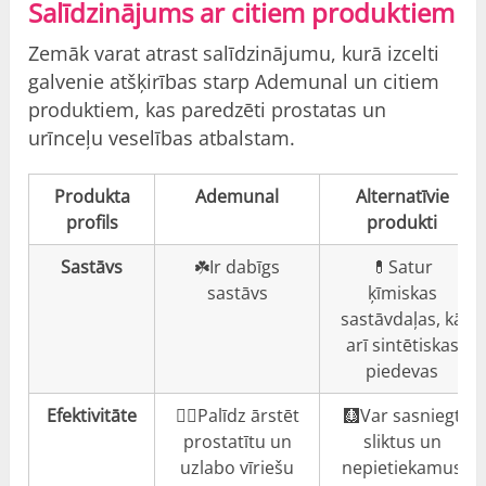
Salīdzinājums ar citiem produktiem
Zemāk varat atrast salīdzinājumu, kurā izcelti
galvenie atšķirības starp Ademunal un citiem
produktiem, kas paredzēti prostatas un
urīnceļu veselības atbalstam.
Produkta
Ademunal
Alternatīvie
profils
produkti
Sastāvs
☘️Ir dabīgs
💊Satur
sastāvs
ķīmiskas
sastāvdaļas, kā
arī sintētiskas
piedevas
Efektivitāte
👍🏼Palīdz ārstēt
🩻Var sasniegt
prostatītu un
sliktus un
uzlabo vīriešu
nepietiekamus