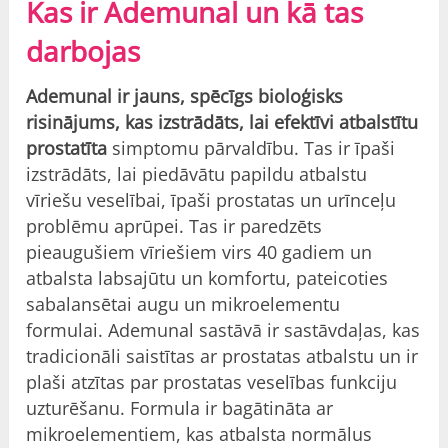
Kas ir Ademunal un kā tas
darbojas
Ademunal ir jauns, spēcīgs bioloģisks
risinājums, kas izstrādāts, lai efektīvi atbalstītu
prostatīta
simptomu pārvaldību. Tas ir īpaši
izstrādāts, lai piedāvātu papildu atbalstu
vīriešu veselībai, īpaši prostatas un urīnceļu
problēmu aprūpei. Tas ir paredzēts
pieaugušiem vīriešiem virs 40 gadiem un
atbalsta labsajūtu un komfortu, pateicoties
sabalansētai augu un mikroelementu
formulai. Ademunal sastāvā ir sastāvdaļas, kas
tradicionāli saistītas ar prostatas atbalstu un ir
plaši atzītas par prostatas veselības funkciju
uzturēšanu. Formula ir bagātināta ar
mikroelementiem, kas atbalsta normālus