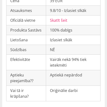
Cena
39 EUR
Atsauksmes
9.8/10 - Izlasiet sīkāk
Oficiālā vietne
Skatīt šeit
Produkta Sastāvs
100% dabīgs
Lietošana
Izlasiet sīkāk
Sūdzības
NĒ
Efektivitāte
Vairāk nekā 94% tiek
ietekmēti
Aptieku
Aptiekā nepārdod
pieejamība??
Vai tā ir
Oriģinālie darbi
krāpšana?