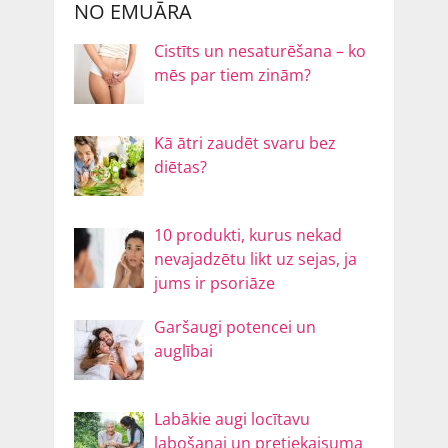
NO EMUĀRA
Cistīts un nesaturēšana – ko
mēs par tiem zinām?
Kā ātri zaudēt svaru bez
diētas?
10 produkti, kurus nekad
nevajadzētu likt uz sejas, ja
jums ir psoriāze
Garšaugi potencei un
auglībai
Labākie augi locītavu
labošanai un pretiekaisuma