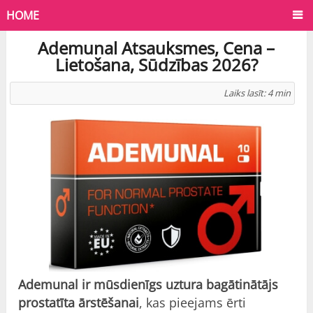
HOME
Ademunal Atsauksmes, Cena –
Lietošana, Sūdzības 2026?
Laiks lasīt:
4
min
Ademunal ir mūsdienīgs uztura bagātinātājs
prostatīta ārstēšanai
, kas pieejams ērti