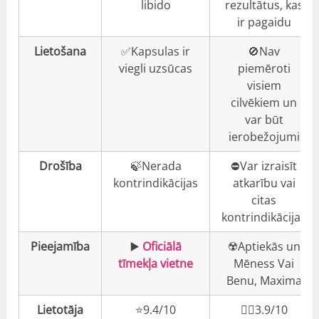
libido
rezultātus, kas
ir pagaidu
Lietošana
✅Kapsulas ir
🚫Nav
viegli uzsūcas
piemēroti
visiem
cilvēkiem un
var būt
ierobežojumi
Drošība
🍃Nerada
⛔️Var izraisīt
kontrindikācijas
atkarību vai
citas
kontrindikācijas
Pieejamība
▶️
Oficiālā
☢️Aptiekās un
tīmekļa vietne
Mēness Vai
Benu, Maxima
Lietotāja
⭐️9.4/10
👎🏼3.9/10