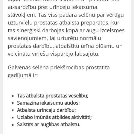
aizsardzību pret urīnceļu iekaisuma
stāvokļiem. Tas viss padara selēnu par vērtīgu
uzturvielu prostatas atbalsta preparātos, kur
tas sinerģiski darbojas kopā ar augu izcelsmes
savienojumiem, lai uzturētu normālu
prostatas darbību, atbalstītu urīna plūsmu un
veicinātu vīriešu vispārējo labsajūtu.
Galvenās selēna priekšrocības prostatīta
gadījumā ir:
Tas atbalsta prostatas veselību;
Samazina iekaisumu audos;
Atbalsta urīnceļu darbību;
Uzlabo imūnās atbildes aktivitāti;
Saistīts ar auglības atbalstu.