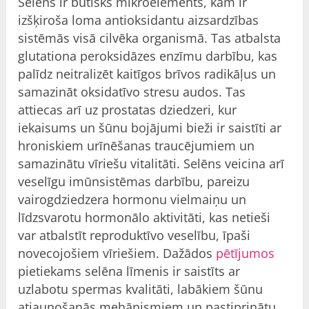
Selēns ir būtisks mikroelements, kam ir
izšķiroša loma antioksidantu aizsardzības
sistēmās visā cilvēka organismā. Tas atbalsta
glutationa peroksidāzes enzīmu darbību, kas
palīdz neitralizēt kaitīgos brīvos radikāļus un
samazināt oksidatīvo stresu audos. Tas
attiecas arī uz prostatas dziedzeri, kur
iekaisums un šūnu bojājumi bieži ir saistīti ar
hroniskiem urīnēšanas traucējumiem un
samazinātu vīriešu vitalitāti. Selēns veicina arī
veselīgu imūnsistēmas darbību, pareizu
vairogdziedzera hormonu vielmaiņu un
līdzsvarotu hormonālo aktivitāti, kas netieši
var atbalstīt reproduktīvo veselību, īpaši
novecojošiem vīriešiem. Dažādos
pētījumos
pietiekams selēna līmenis ir saistīts ar
uzlabotu spermas kvalitāti, labākiem šūnu
atjaunošanās mehānismiem un pastiprinātu