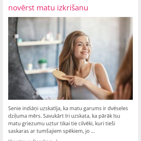
novērst matu izkrišanu
Senie indiāņi uzskatīja, ka matu garums ir dvēseles
dziļuma mērs. Savukārt īri uzskata, ka pārāk īsu
matu griezumu uztur tikai tie cilvēki, kuri tieši
saskaras ar tumšajiem spēkiem, jo …