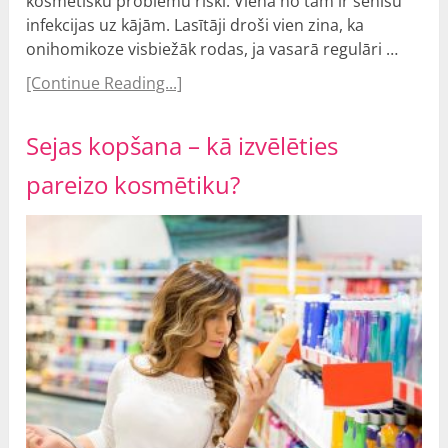
kosmētisku problēmu riski. Viena no tām ir sēnīšu
infekcijas uz kājām. Lasītāji droši vien zina, ka
onihomikoze visbiežāk rodas, ja vasarā regulāri …
[Continue Reading...]
Sejas kopšana – kā izvēlēties
pareizo kosmētiku?