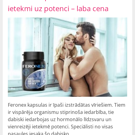
ietekmi uz potenci – laba cena
Feronex kapsulas ir īpaši izstrādātas vīriešiem. Tiem
ir vispārēja organismu stiprinoša iedarbība, tie
dabiski iedarbojas uz hormonālo līdzsvaru un
vienreizēji ietekmē potenci. Speciālisti no visas
pasaules iesaka šo dabisko …