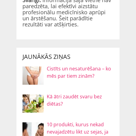
Svarīgi:
informācija šajā vietnē nav
paredzēta, lai efektīvi aizstātu
profesionālu medicīnisko aprūpi
un ārstēšanu. Šeit parādītie
rezultāti var atšķirties.
JAUNĀKĀS ZIŅAS
Cistīts un nesaturēšana – ko
mēs par tiem zinām?
Kā ātri zaudēt svaru bez
diētas?
10 produkti, kurus nekad
nevajadzētu likt uz sejas, ja