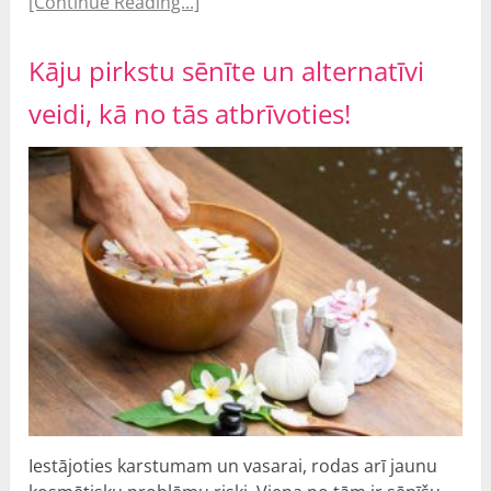
[Continue Reading...]
Kāju pirkstu sēnīte un alternatīvi
veidi, kā no tās atbrīvoties!
Iestājoties karstumam un vasarai, rodas arī jaunu