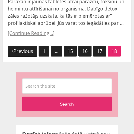
Paraxan ir jaunas tabletes ātrai parazītu, toksīnu un
helmintu attīrīšanai no organisma. Dabīgo detox
zāles ražotājs uzskata, ka tās ir piemērotas arī
profilaktiskai aprūpei. Jūs varat tos iegādāties par …
[Continue Reading...]
Ziņu
Previous
1
…
15
16
17
18
navigācija
Search