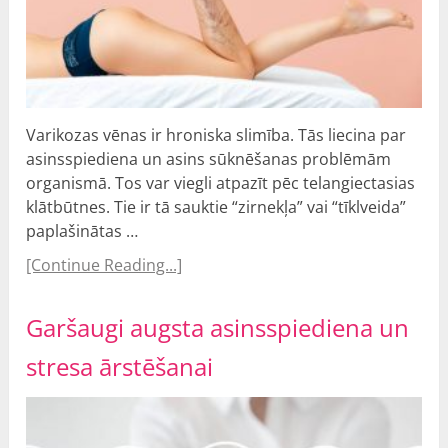
Varikozas vēnas ir hroniska slimība. Tās liecina par
asinsspiediena un asins sūknēšanas problēmām
organismā. Tos var viegli atpazīt pēc telangiectasias
klātbūtnes. Tie ir tā sauktie “zirnekļa” vai “tīklveida”
paplašinātas …
[Continue Reading...]
Garšaugi augsta asinsspiediena un
stresa ārstēšanai