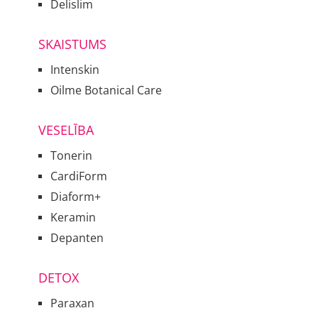
Delislim
SKAISTUMS
Intenskin
Oilme Botanical Care
VESELĪBA
Tonerin
CardiForm
Diaform+
Keramin
Depanten
DETOX
Paraxan