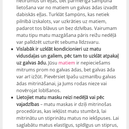
netīrumus un eļļas, bet pārmērīga šampūna
lietošana var no matiem un galvas ādas izvadīt
dabiskās eļļas. Turklāt šampūns, kas netiek
pilnībā izskalots, var uzkrāties uz matiem,
padarot tos blāvus un bez dzīvības. Vairumam
matu tipu matu mazgāšana pāris reižu nedēļā
var palīdzēt uzturēt sebuma līdzsvaru.
Vislabāk ir uzklāt kondicionieri uz matu
vidusdaļas un galiem, pēc tam to uzklāt atpakaļ
uz galvas ādu.
Jūsu
matiem
ir nepieciešams
mitrums prom no galvas ādas, bet galvas āda
var arī izžūt. Pievērsiet īpašu uzmanību galvas
ādas mitrināšanai, ja Jums rodas nieze vai
novērojat lobīšanos.
Lietojiet matu masku reizi nedēļā vai pēc
vajadzības
– matu maskas ir dziļi mitrinošas
procedūras, kas iekļūst matu stumbrā, lai
mitrinātu un stiprinātu matus no iekšpuses. Lai
saglabātu matus elastīgus, spīdīgus un stiprus,