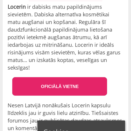
Locerin
ir dabisks matu papildinājums
sievietēm. Dabiska alternatīva kosmētikai
matu augšanai un kopšanai. Regulāra šī
daudzfunkcionālā papildinājuma lietošana
pozitīvi ietekmē augšanas ātrumu, kā arī
iedarbojas uz mitrināšanu. Locerin ir ideāls
risinājums visām sievietēm, kuras vēlas garus
matus… un izskatās koptas, veselīgas un
seksīgas!
OFICIĀLĀ VIETNE
Nesen Latvijā nonākušais Locerin kapsulu
līdzeklis jau ir guvis lielu atzinību. Tiešsaistes
forumos jau ir publicētas daudzas atsauksmes
un komentāri ar ļoti pozitīviem vērtējumiem