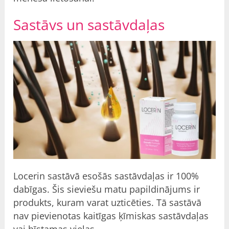
Sastāvs un sastāvdaļas
Locerin sastāvā esošās sastāvdaļas ir 100%
dabīgas. Šis sieviešu matu papildinājums ir
produkts, kuram varat uzticēties. Tā sastāvā
nav pievienotas kaitīgas ķīmiskas sastāvdaļas
vai bīstamas vielas.