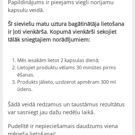
Papildinājums ir pieejams viegli norijamu
kapsulu veidā.
Šī sieviešu matu uztura bagātinātāja lietošana
ir ļoti vienkārša. Kopumā vienkārši sekojiet
tālāk sniegtajiem norādījumiem:
Mēs iesakām lietot 2 kapsulas dienā;
Lietojiet produktu vēlams 30 minūtes pirms
ēšanas.
Produkts jālieto, uzdzerot apmēram 300 ml
ūdens.
Šādā veidā redzamus un taustāmus rezultātus
var sasniegt jau dažu nedēļu laikā.
Pudelītē ir nepieciešamais daudzums viena
mēneša lietošanai!