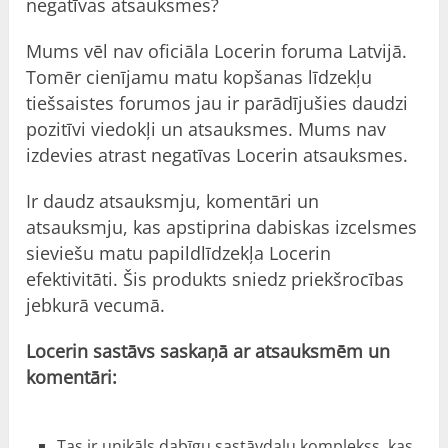
negatīvas atsauksmes?
Mums vēl nav oficiāla Locerin foruma Latvijā.
Tomēr cienījamu matu kopšanas līdzekļu
tiešsaistes forumos jau ir parādījušies daudzi
pozitīvi viedokļi un atsauksmes. Mums nav
izdevies atrast negatīvas Locerin atsauksmes.
Ir daudz atsauksmju,
komentāri
un
atsauksmju, kas apstiprina dabiskas izcelsmes
sieviešu matu papildlīdzekļa Locerin
efektivitāti. Šis produkts sniedz priekšrocības
jebkurā vecumā.
Locerin sastāvs saskaņā ar atsauksmēm un
komentāri
:
Tas ir unikāls dabīgu sastāvdaļu komplekss, kas