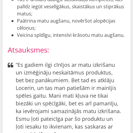
palīdz iegūt veselīgākus, skaistākus un stiprākus
matus;
Paātrina matu augšanu, novēršot alopēcijas
cēloņus;
Veicina spīdīgu, intensīvi krāsotu matu augšanu.
Atsauksmes:
“Es gadiem ilgi cīnījos ar matu izkrišanu
un izmēģināju neskaitāmus produktus,
bet bez panākumiem. Bet tad es atklāju
Locerin, un tas man patiešām ir mainījis
spēles gaitu. Mani mati kļuva ne tikai
biezāki un spēcīgāki, bet es arī pamanīju,
ka ievērojami samazinājās matu izkrišana.
Esmu ļoti pateicīga par šo produktu un
ļoti iesaku to ikvienam, kas saskaras ar