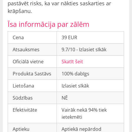
pastāvēt risks, ka var nākties saskarties ar
krāpšanu.
Īsa informācija par zālēm
Cena
39 EUR
Atsauksmes
9.7/10 - Izlasiet sīkāk
Oficiālā vietne
Skatīt šeit
Produkta Sastāvs
100% dabīgs
Lietošana
Izlasiet sīkāk
Sūdzības
NĒ
Efektivitāte
Vairāk nekā 94% tiek
ietekmēti
Aptieku
Aptiekā nepārdod