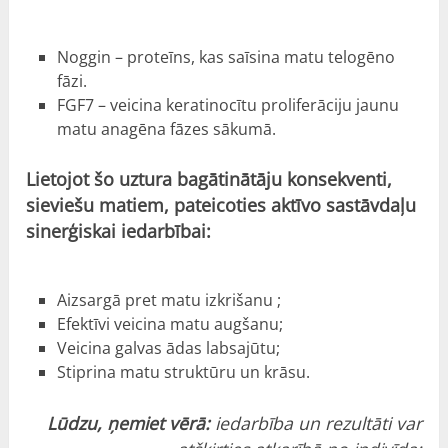
Noggin – proteīns, kas saīsina matu telogēno
fāzi.
FGF7 – veicina keratinocītu proliferāciju jaunu
matu anagēna fāzes sākumā.
Lietojot šo uztura bagātinātāju konsekventi,
sieviešu matiem, pateicoties aktīvo sastāvdaļu
sinerģiskai iedarbībai:
Aizsargā pret matu izkrišanu ;
Efektīvi veicina matu augšanu;
Veicina galvas ādas labsajūtu;
Stiprina matu struktūru un krāsu.
Lūdzu, ņemiet vērā:
iedarbība un rezultāti var