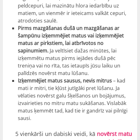
peldcepuri, lai mazinātu hlora iedarbību uz
matiem, un vienmēr ir ieteicams valkāt cepuri,
atrodoties saulē.
Pirms mazgāšanas dušā un mazgāšanas ar
šampūnu izķemmējiet matus vai izķemmējiet
matus ar pirkstiem, lai atbrīvotos no
sapinumiem.
Ja veltīsiet dažas minūtes, lai
izķemmētu matus pirms iejādes dušā pēc
treniņa vai no rīta, tas ietaupīs jūsu laiku un
palīdzēs novērst matu lūšanu.
Izķemmējiet matus sausus, nevis mitrus
– kad
mati ir mitri, tie kļūst jutīgāki pret lūšanu. Ja
vēlaties novērst galu šķelšanos un bojājumus,
izvairieties no mitru matu sukāšanas. Vislabāk
matus ķemmēt tad, kad tie ir gandrīz vai pilnīgi
sausi.
5 vienkārši un dabiski veidi, kā
novērst matu