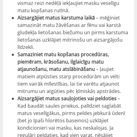
vismaz reizi nedēļā iekļaujiet masku veselīgu
matu kopšanas rutīnā.
Aizsargājiet matus karstuma laikā
– mēģiniet
samazināt matu žāvēšanas ar fēnu vai karstā
gludekļa lietošanas biežumu un pirms karstuma
lietošanas uzklājiet mitrinošu un aizsargājošu
līdzekli.
Samaziniet matu kopšanas procedūras,
piemēram, krāsošanu, ilglaicīgu matu
atjaunošanu, matu atslābināšanu
– ļaujiet
matiem atpūsties starp procedūrām un velti
tiem vairāk mīlestības, lai tie varētu atjaunot
mitrumu un atgūties pēc ķīmiskās apstrādes.
Aizsargājiet matus sauļojoties vai peldoties
–
Kad baudāt saules priekus, palīdziet saglabāt
matus veselīgākus, pirms peldes jebkurā ūdenī
(bet jo īpaši hlorētos baseinos) uzklājiet
kondicionieri vai masku, kas neskalojas. Ja
regulāri peldaties, kad vien varat, nēsājiet