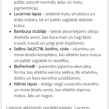
palīdz uzturēt normālu ādas un matu
pigmentāciju;
Lucernas lapas
– ietekmē matu struktūru un
ārējo izskatu, kā arī palīdz saglabāt dabisko
krāsu;
Bambusa stublājs
– lieliski absorbējams silīcija
dioksīda avots, bez kura mati un nagi kļūst
trausli, trausli un jutīgi pret bojāšanos;
Selēns SeLECT®, biotīns, cinks
– vitamīnu un
minerālvielu komplekss, kas efektīvi baro matus
un palīdz saglabāt to veselību;
BioPerine®
– patentēta piperīna ekstrakta
forma, kas efektīvi veicina selēna, B6 vitamīna,
dzelzs un beta-karotīna uzsūkšanos;
Nātres lapas
– dabīgs viegli uzsūcošu vitamīnu
un minerālvielu avots, kas efektīvi stiprina
matus, ādu un nagus.
Lietojot atbilstoši norādījumiem, Locerin