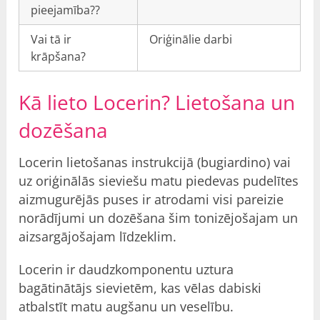
pieejamība??
Vai tā ir
Oriģinālie darbi
krāpšana?
Kā lieto Locerin?
Lietošana
un
dozēšana
Locerin lietošanas instrukcijā (bugiardino) vai
uz oriģinālās sieviešu matu piedevas pudelītes
aizmugurējās puses ir atrodami visi pareizie
norādījumi un dozēšana šim tonizējošajam un
aizsargājošajam līdzeklim.
Locerin ir daudzkomponentu uztura
bagātinātājs sievietēm, kas vēlas dabiski
atbalstīt matu augšanu un veselību.