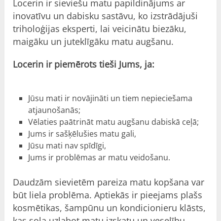
Locerin ir sieviešu matu papildinājums ar
inovatīvu un dabisku sastāvu, ko izstrādājuši
triholoģijas eksperti, lai veicinātu biezāku,
maigāku un juteklīgāku matu augšanu.
Locerin ir piemērots tieši Jums, ja:
Jūsu mati ir novājināti un tiem nepieciešama
atjaunošanās;
Vēlaties paātrināt matu augšanu dabiskā ceļā;
Jums ir sašķēlušies matu gali,
Jūsu mati nav spīdīgi,
Jums ir problēmas ar matu veidošanu.
Daudzām sievietēm pareiza matu kopšana var
būt liela problēma. Aptiekās ir pieejams plašs
kosmētikas, šampūnu un kondicionieru klāsts,
kas sola uzlabot matu izskatu un veselību.