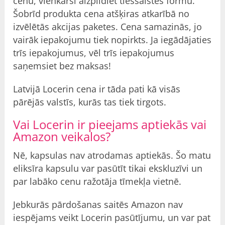
cenu, vienkārši aizpildiet tiešsaistes formu.
Šobrīd produkta cena atšķiras atkarībā no
izvēlētās akcijas paketes. Cena samazinās, jo
vairāk iepakojumu tiek nopirkts. Ja iegādājaties
trīs iepakojumus, vēl trīs iepakojumus
saņemsiet bez maksas!
Latvijā
Locerin cena ir tāda pati kā visās
pārējās valstīs, kurās tas tiek tirgots.
Vai Locerin ir pieejams aptiekās vai
Amazon veikalos?
Nē, kapsulas nav atrodamas aptiekās. Šo matu
eliksīra kapsulu var pasūtīt tikai ekskluzīvi un
par labāko cenu ražotāja tīmekļa vietnē.
Jebkurās pārdošanas saitēs Amazon nav
iespējams veikt Locerin pasūtījumu, un var pat