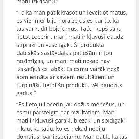
matu izkrišanu.”
“Tā kā man patīk krāsot un ieveidot matus,
es vienmēr biju noraizējusies par to, ka
tas var radīt bojājumus. Taču, kopš sāku
lietot Locerin, mani mati ir kļuvuši daudz
stiprāki un veselīgāki. Šī produkta
dabiskās sastāvdaļas patiešām ir ļoti
nozīmīgas, un mani mati nekad nav
izskatījušies labāk. Es esmu vairāk nekā
apmierināta ar saviem rezultātiem un
turpināšu lietot šo produktu vēl daudzus
gadus.”
“Es lietoju Locerin jau dažus mēnešus, un
esmu pārsteigta par rezultātiem. Mani
mati ir kļuvuši garāki, biezāki un spīdīgāki
– kaut ko tādu, ko es nekad nebiju
domājusi par iespējamu. Man patīk, ka tas