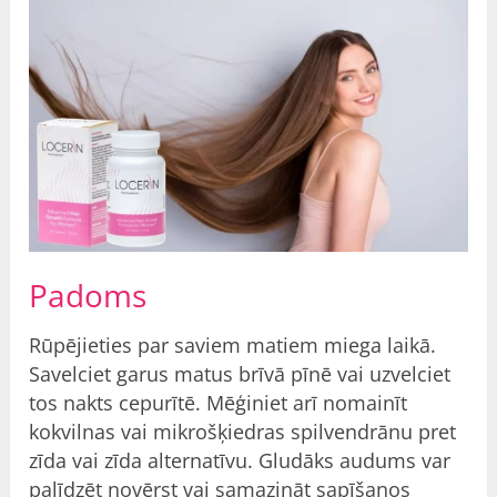
Padoms
Rūpējieties par saviem matiem miega laikā.
Savelciet garus matus brīvā pīnē vai uzvelciet
tos nakts cepurītē. Mēģiniet arī nomainīt
kokvilnas vai mikrošķiedras spilvendrānu pret
zīda vai zīda alternatīvu. Gludāks audums var
palīdzēt novērst vai samazināt sapīšanos