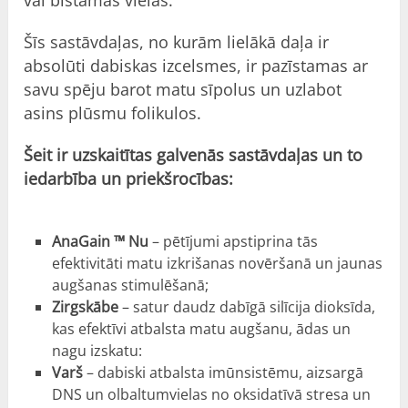
Šīs sastāvdaļas, no kurām lielākā daļa ir
absolūti dabiskas izcelsmes, ir pazīstamas ar
savu spēju barot matu sīpolus un uzlabot
asins plūsmu folikulos.
Šeit ir uzskaitītas galvenās sastāvdaļas un to
iedarbība un priekšrocības:
AnaGain ™ Nu
– pētījumi apstiprina tās
efektivitāti matu izkrišanas novēršanā un jaunas
augšanas stimulēšanā;
Zirgskābe
– satur daudz dabīgā silīcija dioksīda,
kas efektīvi atbalsta matu augšanu, ādas un
nagu izskatu:
Varš
– dabiski atbalsta imūnsistēmu, aizsargā
DNS un olbaltumvielas no oksidatīvā stresa un