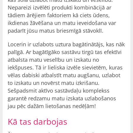
Nepareizi izvēlēti produkti kombinācijā ar
tādiem ārējiem faktoriem kā ciets ūdens,
ikdienas žāvēšana un matu ieveidošana var
padarīt jūsu matus briesmīgā stāvoklī.
Locerin ir uzlabots uztura bagātinātājs, kas nāk
palīgā. Ar bagātīgāko sastāvu tirgū tas efektīvi
atbalsta matu veselību un izskatu no
iekšpuses. Tā ir lieliska izvēle sievietēm, kuras
vēlas dabiski atbalstīt matu augšanu, uzlabot
to izskatu un novērst matu izkrišanu.
Sešpadsmit aktīvo sastāvdaļu komplekss
garantē redzamu matu izskata uzlabošanos
jau pēc dažām lietošanas nedēļām!
Kā tas darbojas