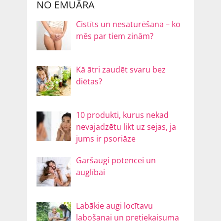
NO EMUĀRA
Cistīts un nesaturēšana – ko
mēs par tiem zinām?
Kā ātri zaudēt svaru bez
diētas?
10 produkti, kurus nekad
nevajadzētu likt uz sejas, ja
jums ir psoriāze
Garšaugi potencei un
auglībai
Labākie augi locītavu
labošanai un pretiekaisuma