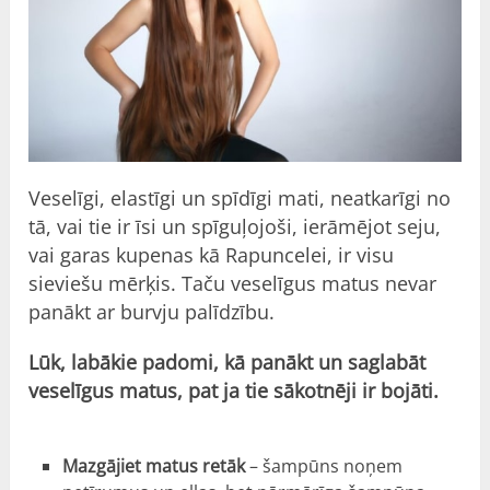
Veselīgi, elastīgi un spīdīgi mati, neatkarīgi no
tā, vai tie ir īsi un spīguļojoši, ierāmējot seju,
vai garas kupenas kā Rapuncelei, ir visu
sieviešu mērķis. Taču veselīgus matus nevar
panākt ar burvju palīdzību.
Lūk, labākie padomi, kā panākt un saglabāt
veselīgus matus, pat ja tie sākotnēji ir bojāti.
Mazgājiet matus retāk
– šampūns noņem