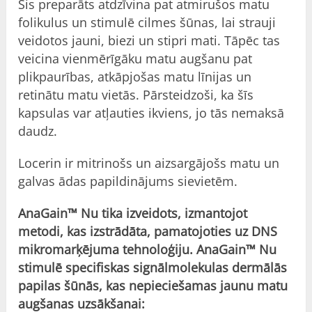
Šis preparāts atdzīvina pat atmirušos matu
folikulus un stimulē cilmes šūnas, lai strauji
veidotos jauni, biezi un stipri mati. Tāpēc tas
veicina vienmērīgāku matu augšanu pat
plikpaurības, atkāpjošas matu līnijas un
retinātu matu vietās. Pārsteidzoši, ka šīs
kapsulas var atļauties ikviens, jo tās nemaksā
daudz.
Locerin ir mitrinošs un aizsargājošs matu un
galvas ādas papildinājums sievietēm.
AnaGain™ Nu tika izveidots, izmantojot
metodi, kas izstrādāta, pamatojoties uz DNS
mikromarķējuma tehnoloģiju. AnaGain™ Nu
stimulē specifiskas signālmolekulas dermālās
papilas šūnās, kas nepieciešamas jaunu matu
augšanas uzsākšanai: