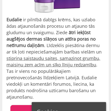
Eudalie
ir pilnībā dabīgs krēms, kas uzlabo
ādas atjaunošanās procesu un atjauno tās
gludumu un svaigumu. Ziede
ātri iekļūst
augšējos dermas slāņos un attīra poras no
netīrumu daļiņām
. Līdzeklis piesātina dermu
ar tik ļoti nepieciešamajām barības vielām un
stiprina saistaudu saites, samazinot grumbu,
maisiņu zem acīm un sīko līniju redzamību
.
Tas ir viens no populārākajiem
pretnovecošanās līdzekļiem Latvijā. Eudalie
viedokļi un komentāri forumos, liecina, ka
produkts nodrošina uzticamu barošanu un
atjaunošanu.