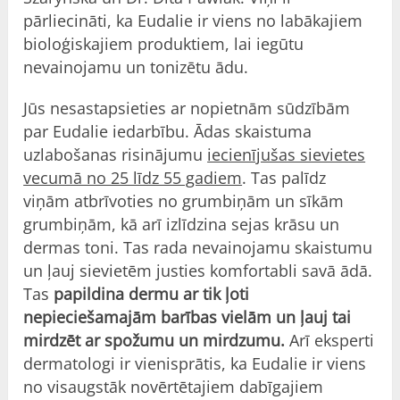
pārliecināti, ka Eudalie ir viens no labākajiem
bioloģiskajiem produktiem, lai iegūtu
nevainojamu un tonizētu ādu.
Jūs nesastapsieties ar nopietnām sūdzībām
par Eudalie iedarbību. Ādas skaistuma
uzlabošanas risinājumu
iecienījušas sievietes
vecumā no 25 līdz 55 gadiem
. Tas palīdz
viņām atbrīvoties no grumbiņām un sīkām
grumbiņām, kā arī izlīdzina sejas krāsu un
dermas toni. Tas rada nevainojamu skaistumu
un ļauj sievietēm justies komfortabli savā ādā.
Tas
papildina dermu ar tik ļoti
nepieciešamajām barības vielām un ļauj tai
mirdzēt ar spožumu un mirdzumu.
Arī eksperti
dermatologi ir vienisprātis, ka Eudalie ir viens
no visaugstāk novērtētajiem dabīgajiem