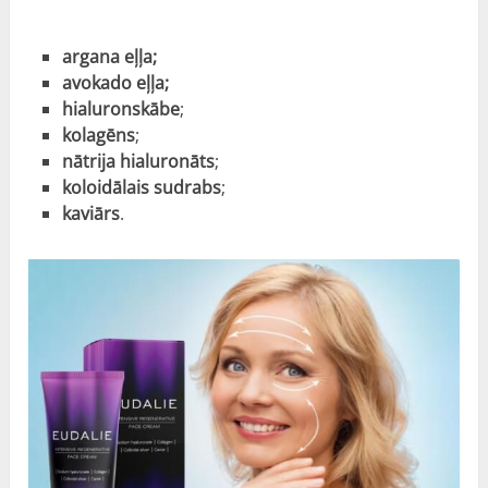
argana eļļa;
avokado eļļa;
hialuronskābe
;
kolagēns
;
nātrija hialuronāts
;
koloidālais sudrabs
;
kaviārs
.