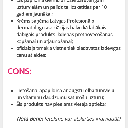
tas papildina dermu ar dzīvībai svarīgām
uzturvielām un palīdz tai izskatīties par 10
gadiem jaunākai;
Krēms saņēma Latvijas Profesionālo
dermatologu asociācijas balvu kā labākais
dabīgais produkts ikdienas pretnovecošanās
kopšanai un atjaunošanai;
oficiālajā tīmekļa vietnē tiek piedāvātas izdevīgas
cenu atlaides;
CONS:
Lietošana jāpapildina ar augstu olbaltumvielu
un vitamīnu daudzumu saturošu uzturu;
Šis produkts nav pieejams vietējā aptiekā;
Nota Bene!
Ietekme var atšķirties individuāli!