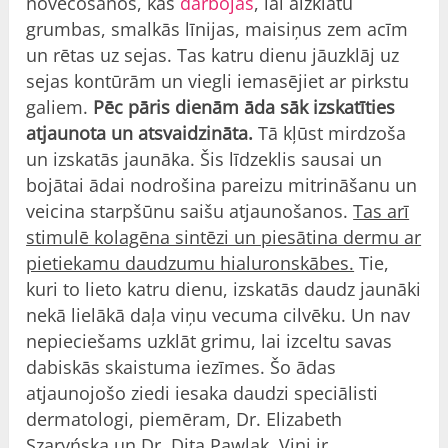
novecošanos, kas
darbojas
, lai aizklātu
grumbas, smalkās līnijas, maisiņus zem acīm
un rētas uz sejas. Tas katru dienu jāuzklāj uz
sejas kontūrām un viegli iemasējiet ar pirkstu
galiem.
Pēc pāris dienām āda sāk izskatīties
atjaunota un atsvaidzināta.
Tā kļūst mirdzoša
un izskatās jaunāka. Šis līdzeklis sausai un
bojātai ādai nodrošina pareizu mitrināšanu un
veicina starpšūnu saišu atjaunošanos.
Tas arī
stimulē kolagēna sintēzi un piesātina dermu ar
pietiekamu daudzumu hialuronskābes.
Tie,
kuri to lieto katru dienu, izskatās daudz jaunāki
nekā lielākā daļa viņu vecuma cilvēku. Un nav
nepieciešams uzklāt grimu, lai izceltu savas
dabiskās skaistuma iezīmes. Šo ādas
atjaunojošo ziedi iesaka daudzi speciālisti
dermatologi, piemēram, Dr. Elizabeth
Szaryńska un Dr. Dita Pawlak. Viņi ir