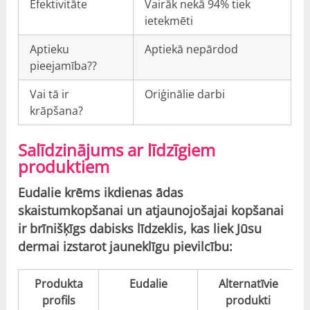
Efektivitāte
Vairāk nekā 94% tiek
ietekmēti
Aptieku
Aptiekā nepārdod
pieejamība??
Vai tā ir
Oriģinālie darbi
krāpšana?
Salīdzinājums ar līdzīgiem
produktiem
Eudalie krēms ikdienas ādas
skaistumkopšanai un atjaunojošajai kopšanai
ir brīnišķīgs dabisks līdzeklis, kas liek Jūsu
dermai izstarot jauneklīgu pievilcību:
Produkta
Eudalie
Alternatīvie
profils
produkti