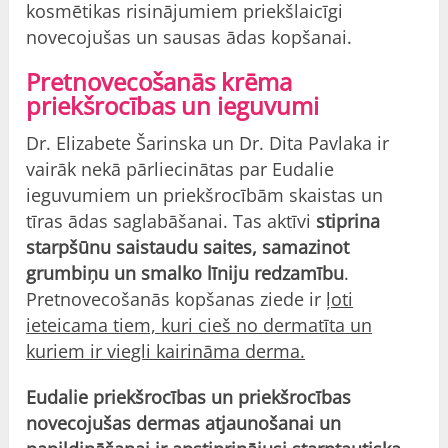
kosmētikas risinājumiem priekšlaicīgi
novecojušas un sausas ādas kopšanai.
Pretnovecošanās krēma
priekšrocības un ieguvumi
Dr. Elizabete Šarinska un Dr. Dita Pavlaka ir
vairāk nekā pārliecinātas par Eudalie
ieguvumiem un priekšrocībām skaistas un
tīras ādas saglabāšanai. Tas aktīvi
stiprina
starpšūnu saistaudu saites, samazinot
grumbiņu un smalko līniju redzamību
.
Pretnovecošanās kopšanas ziede ir
ļoti
ieteicama tiem, kuri cieš no dermatīta un
kuriem ir viegli kairināma derma.
Eudalie priekšrocības un priekšrocības
novecojušas dermas atjaunošanai un