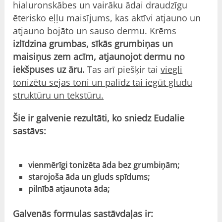
hialuronskābes un vairāku ādai draudzīgu
ēterisko eļļu maisījums, kas aktīvi atjauno un
atjauno bojāto un sauso dermu. Krēms
izlīdzina grumbas, sīkās grumbiņas un
maisiņus zem acīm, atjaunojot dermu no
iekšpuses uz āru.
Tas arī piešķir tai
viegli
tonizētu sejas toni un palīdz tai iegūt gludu
struktūru un tekstūru.
Šie ir galvenie rezultāti, ko sniedz Eudalie
sastāvs:
vienmērīgi tonizēta āda bez grumbiņām;
starojoša āda un gluds spīdums;
pilnībā atjaunota āda;
Galvenās formulas sastāvdaļas ir: