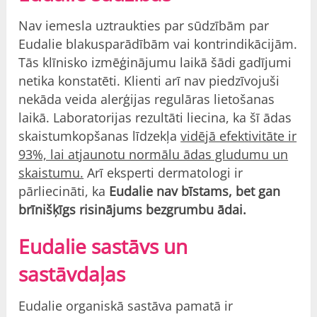
Nav iemesla uztraukties par sūdzībām par
Eudalie blakusparādībām vai kontrindikācijām.
Tās klīnisko izmēģinājumu laikā šādi gadījumi
netika konstatēti. Klienti arī nav piedzīvojuši
nekāda veida alerģijas regulāras lietošanas
laikā. Laboratorijas rezultāti liecina, ka šī ādas
skaistumkopšanas līdzekļa
vidējā efektivitāte ir
93%, lai atjaunotu normālu ādas gludumu un
skaistumu.
Arī eksperti dermatologi ir
pārliecināti, ka
Eudalie nav bīstams, bet gan
brīnišķīgs risinājums bezgrumbu ādai.
Eudalie sastāvs un
sastāvdaļas
Eudalie organiskā sastāva pamatā ir