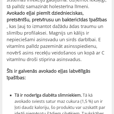
tā palīdz samazināt holesterīna līmeni.
Avokado eļļai piemīt dziednieciskas,
pretsēnīšu, pretvīrusu un baktericīdas īpašības
, kas ļauj to izmantot dažādu ādas traumu un
slimību profilaksei. Magnijs un kālijs ir
nepieciešami asinsvadu un sirds darbībai. E
vitamīns palīdz pazemināt asinsspiedienu,
novērš asins recekļu veidošanos un kopā ar C
vitamīnu droši stiprina asinsvadus.
Šīs ir galvenās avokado eļļas labvēlīgās
īpašības:
Tā ir noderīga diabēta slimniekiem.
Tā kā
avokado sviests satur maz cukura (1,5 %) un ir
ļoti daudz kaloriju, šo produktu var uzskatīt par
ideāli piemērotu šādiem cilvēkiem. Taukskābes