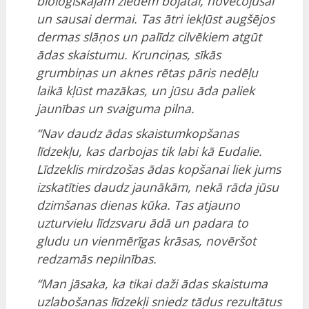
bioloģiskajām ziedēm bojātai, novecojušai
un sausai dermai.
Tas ātri iekļūst augšējos
dermas slāņos un palīdz cilvēkiem atgūt
ādas skaistumu.
Krunciņas, sīkās
grumbiņas un aknes rētas pāris nedēļu
laikā kļūst mazākas, un jūsu āda paliek
jaunības un svaiguma pilna.
“Nav daudz ādas skaistumkopšanas
līdzekļu, kas darbojas tik labi kā Eudalie.
Līdzeklis mirdzošas ādas kopšanai liek jums
izskatīties daudz jaunākām, nekā rāda jūsu
dzimšanas dienas kūka.
Tas atjauno
uzturvielu līdzsvaru ādā un padara to
gludu un vienmērīgas krāsas, novēršot
redzamās nepilnības.
“Man jāsaka, ka tikai daži ādas skaistuma
uzlabošanas līdzekļi sniedz tādus rezultātus