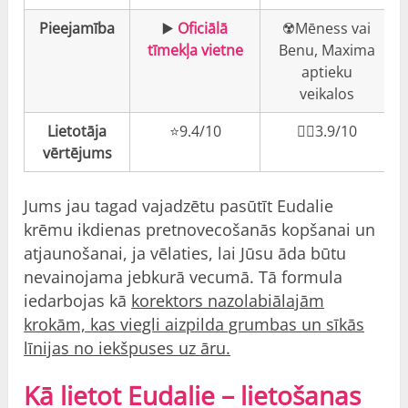
Pieejamība
▶️
Oficiālā
☢️
Mēness vai
tīmekļa vietne
Benu, Maxima
aptieku
veikalos
Lietotāja
⭐️9.4/10
👎🏼3.9/10
vērtējums
Jums jau tagad vajadzētu pasūtīt Eudalie
krēmu ikdienas pretnovecošanās kopšanai un
atjaunošanai, ja vēlaties, lai Jūsu āda būtu
nevainojama jebkurā vecumā. Tā formula
iedarbojas kā
korektors nazolabiālajām
krokām, kas viegli aizpilda grumbas un sīkās
līnijas no iekšpuses uz āru.
Kā lietot Eudalie – lietošanas