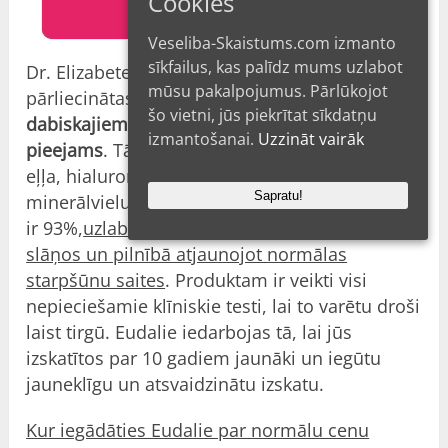
Cookies
OFICIĀLĀ VIETNE
Veseliba-Skaistums.com izmanto
sīkfailus, kas palīdz mums uzlabot
Dr. Elizabete Šarinska un Dr. Dita Pavlaka ir
mūsu pakalpojumus. Pārlūkojot
pārliecinātas, ka
Eudalie ir viens no labākajiem
šo vietni, jūs piekrītat sīkdatņu
dabiskajiem līdzekļiem pret novecošanu, kas ir
izmantošanai.
Uzzināt vairāk
pieejams
. Tās sastāvā ir argana eļļa, avokado
eļļa, hialuronskābe un vitamīnu un
Sapratu!
minerālvielu komplekss. To kopējā efektivitāte
ir 93%,
uzlabojot kolagēna sintēzi dermas
slāņos un pilnībā atjaunojot normālas
starpšūnu saites
. Produktam ir veikti visi
nepieciešamie klīniskie testi, lai to varētu droši
laist tirgū. Eudalie iedarbojas tā, lai jūs
izskatītos par 10 gadiem jaunāki un iegūtu
jauneklīgu un atsvaidzinātu izskatu.
Kur iegādāties Eudalie par normālu cenu