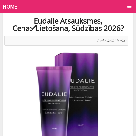
HOME
Eudalie Atsauksmes,
Cena✅Lietošana, Sūdzības 2026?
Laiks lasīt:
6
min