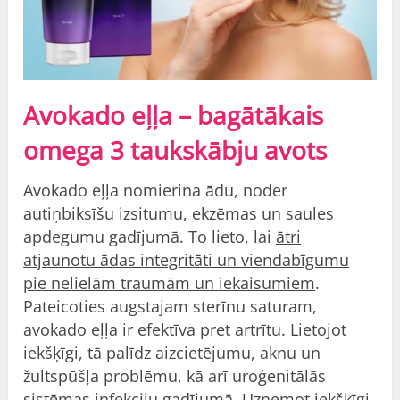
Avokado eļļa – bagātākais
omega 3 taukskābju avots
Avokado eļļa nomierina ādu, noder
autiņbiksīšu izsitumu, ekzēmas un saules
apdegumu gadījumā. To lieto, lai
ātri
atjaunotu ādas integritāti un viendabīgumu
pie nelielām traumām un iekaisumiem
.
Pateicoties augstajam sterīnu saturam,
avokado eļļa ir efektīva pret artrītu. Lietojot
iekšķīgi, tā palīdz aizcietējumu, aknu un
žultspūšļa problēmu, kā arī uroģenitālās
sistēmas infekciju gadījumā. Uzņemot iekšķīgi,