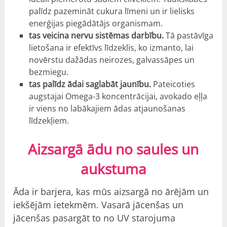
palīdz pazemināt cukura līmeni un ir lielisks
enerģijas piegādātājs organismam.
tas veicina nervu sistēmas darbību.
Tā pastāvīga
lietošana ir efektīvs līdzeklis, ko izmanto, lai
novērstu dažādas neirozes, galvassāpes un
bezmiegu.
tas palīdz ādai saglabāt jaunību.
Pateicoties
augstajai Omega-3 koncentrācijai, avokado eļļa
ir viens no labākajiem ādas atjaunošanas
līdzekļiem.
Aizsargā ādu no saules un
aukstuma
Āda ir barjera, kas mūs aizsargā no ārējām un
iekšējām ietekmēm. Vasarā jācenšas un
jācenšas pasargāt to no UV starojuma