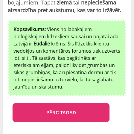
bojājumiem. Tāpat
ziemā
tai
nepieciešama
aizsardzība pret aukstumu, kas var to izžāvēt.
Kopsavilkums:
Viens no labākajiem
bioloģiskajiem līdzekļiem sausai un bojātai ādai
Latvijā ir
Eudalie
krēms. Šis līdzeklis klientu
viedokļos un komentāros forumos tiek uztverts
ļoti silti. Tā sastāvs, kas bagātināts ar
ēteriskajām eļļām, palīdz likvidēt grumbas un
sīkās grumbiņas, kā arī piesātina dermu ar tik
ļoti nepieciešamo uzturvielu, lai tā saglabātu
jaunību un skaistumu.
PĒRC TAGAD