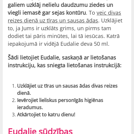
galiem uzklāj nelielu daudzumu ziedes un
viegli iemasē gar sejas kontūru
. To
veic divas
reizes dienā uz tīras un sausas ādas
. Uzklājiet
to, ja Jums ir uzklāts grims, un pirms tam
dodiet tai pāris minūtes, lai tā iesūcas. Katrā
iepakojumā ir vidējā Eudalie deva 50 ml.
Šādi lietojiet Eudalie, saskaņā ar lietošanas
instrukciju, kas sniegta lietošanas instrukcijā:
Uzklājiet uz tīras un sausas ādas divas reizes
dienā.
Ievērojiet lieliskus personīgās higiēnas
ieradumus.
Atkārtojiet to katru dienu!
Eudalie sūdzības