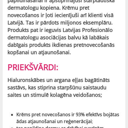
papildināšanai ir apstiprinājusi starptautiska
dermatologu kopiena.
Krēmu pret
novecošanos ir ļoti iecienījuši arī klienti visā
Latvijā.
Tas ir pārdots miljonos eksemplāru.
Produkts pat ir ieguvis Latvijas Profesionālo
dermatologu asociācijas balvu kā labākais
dabīgais produkts ikdienas pretnovecošanās
kopšanai un atjaunošanai.
PRIEKŠVĀRDI:
Hialuronskābes un argana eļļas bagātināts
sastāvs, kas stiprina starpšūnu saistaudu
saites un stimulē kolagēna veidošanos;
Krēms pret novecošanos ir 93% efektīvs bojātas
ādas atjaunošanai un reģenerācijai
;