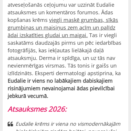
atveseļošanās ceļojumu var uzzināt Eudalie
atsauksmes
un komentāros forumos. Ādas
kopšanas krēms
viegli maskē grumbas, sīkās
grumbiņas un maisiņus zem acīm un palīdz
ādai izskatīties gludai un maigai.
Tas ir viegli
saskatāms daudzajās pirms un pēc iedarbības
fotogrāfijās, kas iekļautas lielākajā daļā
atsauksmju. Derma ir spīdīga, un uz tās nav
nevienmērīgas virsmas. Tās tonis ir gaišs un
izlīdzināts. Eksperti dermatologi apstiprina, ka
Eudalie ir viens no labākajiem dabiskajiem
risinājumiem nevainojamai ādas pievilcībai
jebkurā vecumā.
Atsauksmes 2026:
Eudalie krēms ir viena no vismodernākajām