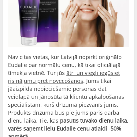
Nav citas vietas, kur Latvijā nopirkt oriģinālo
Eudalie par normālu cenu, kā tikai oficiālajā
tīmekļa vietnē. Tur jūs
ātri un viegli iegūsiet
risinājumu pret novecošanos
. Jums tikai
jāaizpilda nepieciešamie personas dati
veidlapā un jānosūta tā klientu apkalpošanas
speciālistam, kurš drīzumā piezvanīs jums.
Produkts drīzumā būs pie jums pāris darba
dienu laikā. Tie, kas
pasūtīs tuvāko dienu laikā,
varēs saņemt lielu Eudalie cenu atlaidi -50%
apmērā.