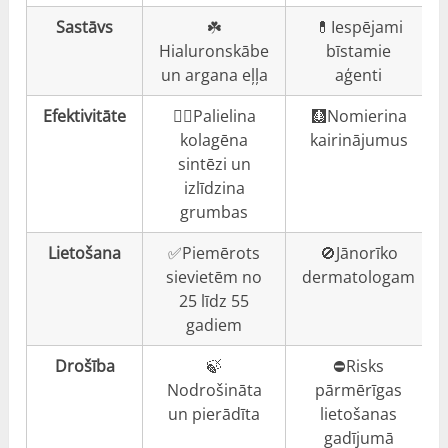
Sastāvs
☘️
💊Iespējami
Hialuronskābe
bīstamie
un argana eļļa
aģenti
Efektivitāte
👍🏼Palielina
🩻Nomierina
kolagēna
kairinājumus
sintēzi un
izlīdzina
grumbas
Lietošana
✅Piemērots
🚫Jānorīko
sievietēm no
dermatologam
25 līdz 55
gadiem
Drošība
🍃
⛔️Risks
Nodrošināta
pārmērīgas
un pierādīta
lietošanas
gadījumā