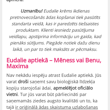
Uzmanību!
Eudalie krēms ikdienas
pretnovecošanās ādas kopšanai tiek pasūtīts
standarta veidā, kas ir paredzēts tiešsaistes
produktam.
Klienti iesniedz pasūtījuma
veidlapu, apstiprina informāciju un gaida, kad
pienāks sūtījums.
Piegāde notiek dažu dienu
laikā, un par to tiek maksāts ar pēcmaksu.
Eudalie aptiekā – Mēness vai Benu,
Maxima
Nav nekādu iespēju atrast Eudalie aptiekā. Jūs
varat
droši
saņemt savu bioloģiskā līdzekļa
kopiju starojošai ādai,
apmeklējot oficiālo
vietni
. Tur jūs varat būt pārliecināti par
saņemamās ziedes augsto kvalitāti un to, ka
tajā
ir oriģinālā ādas skaistuma uzlabošanas