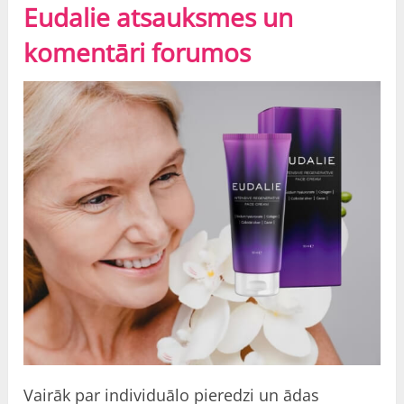
Eudalie
atsauksmes
un
komentāri forumos
Vairāk par individuālo pieredzi un ādas