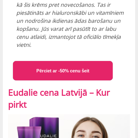
kā šis krēms pret novecošanos.
Tas ir
piesātināts ar hialuronskābi un vitamīniem
un nodrošina ikdienas ādas barošanu un
kopšanu.
Jūs varat arī pasūtīt to ar labu
cenu atlaidi, izmantojot tā oficiālo tīmekļa
vietni.
Pērciet ar -50% cenu šeit
Eudalie cena Latvijā – Kur
pirkt