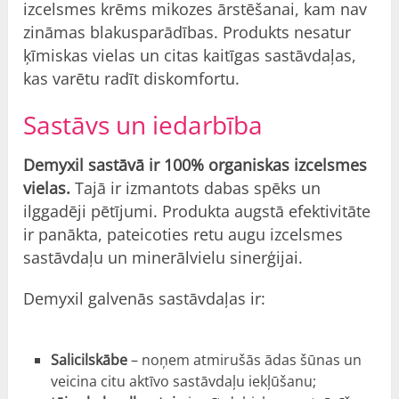
izcelsmes krēms mikozes ārstēšanai, kam nav
zināmas blakusparādības. Produkts nesatur
ķīmiskas vielas un citas kaitīgas sastāvdaļas,
kas varētu radīt diskomfortu.
Sastāvs un iedarbība
Demyxil sastāvā ir 100% organiskas izcelsmes
vielas.
Tajā ir izmantots dabas spēks un
ilggadēji pētījumi. Produkta augstā efektivitāte
ir panākta, pateicoties retu augu izcelsmes
sastāvdaļu un minerālvielu sinerģijai.
Demyxil galvenās sastāvdaļas ir:
Salicilskābe
– noņem atmirušās ādas šūnas un
veicina citu aktīvo sastāvdaļu iekļūšanu;