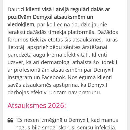
Daudzi
klienti visā Latvijā regulāri dalās ar
pozitīvām Demyxil atsauksmēm un
viedokļiem
, par ko liecina daudzie jaunie
ieraksti dažādās tīmekļa platformās. Dažādos
forumos tiek izvietotas šīs atsauksmes, kurās
lietotāji apspriež pēdu sēnītes ārstēšanai
paredzētā augu krēma efektivitāti. Klienti
uzsver, ka arī dermatologi atbalsta šo līdzekli
ar profesionālām atsauksmēm par Demyxil
Instagram un Facebook. Noslēgumā klienti
savās atsauksmēs apstiprina, ka Demyxil
darbojas efektīvi un tam nav pretrunu.
Atsauksmes 2026:
“Es nesen izmēģināju Demyxil, kad manus
nagus bija smagi skārusi sēnīšu infekcija.