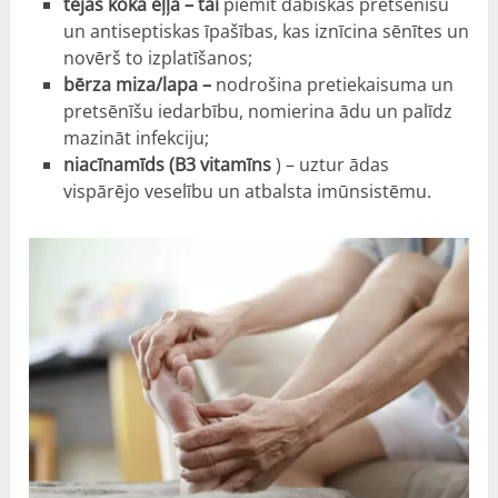
tējas koka eļļa – tai
piemīt dabiskas pretsēnīšu
un antiseptiskas īpašības, kas iznīcina sēnītes un
novērš to izplatīšanos;
bērza miza/lapa –
nodrošina pretiekaisuma un
pretsēnīšu iedarbību, nomierina ādu un palīdz
mazināt infekciju;
niacīnamīds (B3 vitamīns
) – uztur ādas
vispārējo veselību un atbalsta imūnsistēmu.