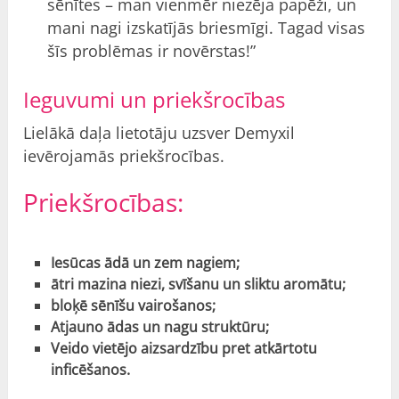
sēnītes – man vienmēr niezēja papēži, un
mani nagi izskatījās briesmīgi. Tagad visas
šīs problēmas ir novērstas!”
Ieguvumi un priekšrocības
Lielākā daļa lietotāju uzsver Demyxil
ievērojamās priekšrocības.
Priekšrocības:
Iesūcas ādā un zem nagiem;
ātri mazina niezi, svīšanu un sliktu aromātu;
bloķē sēnīšu vairošanos;
Atjauno ādas un nagu struktūru;
Veido vietējo aizsardzību pret atkārtotu
inficēšanos.