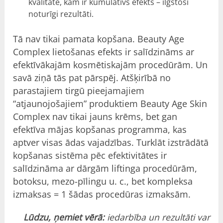
kvalitāte, kam ir kumulatīvs efekts – ilgstoši
noturīgi rezultāti.
Tā nav tikai pamata kopšana. Beauty Age
Complex lietošanas efekts ir salīdzināms ar
efektīvākajām kosmētiskajām procedūrām. Un
savā ziņā tās pat pārspēj. Atšķirībā no
parastajiem tirgū pieejamajiem
“atjaunojošajiem” produktiem Beauty Age Skin
Complex nav tikai jauns krēms, bet gan
efektīva mājas kopšanas programma, kas
aptver visas ādas vajadzības. Turklāt izstrādātā
kopšanas sistēma pēc efektivitātes ir
salīdzināma ar dārgām liftinga procedūrām,
botoksu, mezo-pīlingu u. c., bet kompleksa
izmaksas = 1 šādas procedūras izmaksām.
Lūdzu, ņemiet vērā:
iedarbība un rezultāti var