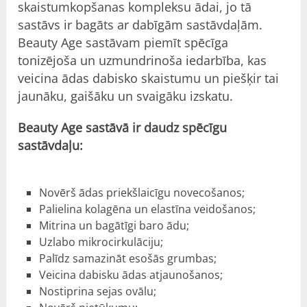
skaistumkopšanas kompleksu ādai, jo tā
sastāvs ir bagāts ar dabīgām sastāvdaļām.
Beauty Age sastāvam piemīt spēcīga
tonizējoša un uzmundrinoša iedarbība, kas
veicina ādas dabisko skaistumu un piešķir tai
jaunāku, gaišāku un svaigāku izskatu.
Beauty Age sastāvā ir daudz spēcīgu
sastāvdaļu:
Novērš ādas priekšlaicīgu novecošanos;
Palielina kolagēna un elastīna veidošanos;
Mitrina un bagātīgi baro ādu;
Uzlabo mikrocirkulāciju;
Palīdz samazināt esošās grumbas;
Veicina dabisku ādas atjaunošanos;
Nostiprina sejas ovālu;