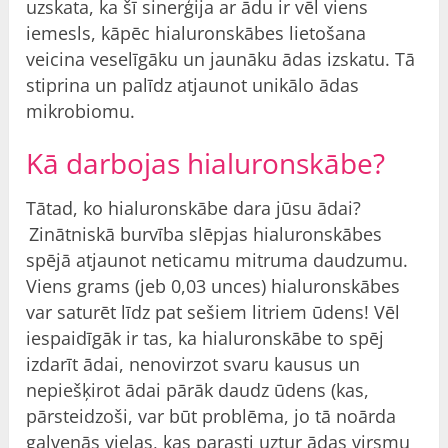
uzskata, ka šī sinerģija ar ādu ir vēl viens
iemesls, kāpēc hialuronskābes lietošana
veicina veselīgāku un jaunāku ādas izskatu. Tā
stiprina un palīdz atjaunot unikālo ādas
mikrobiomu.
Kā darbojas hialuronskābe?
Tātad, ko hialuronskābe dara jūsu ādai?
Zinātniskā burvība slēpjas hialuronskābes
spējā atjaunot neticamu mitruma daudzumu.
Viens grams (jeb 0,03 unces) hialuronskābes
var saturēt līdz pat sešiem litriem ūdens! Vēl
iespaidīgāk ir tas, ka hialuronskābe to spēj
izdarīt ādai, nenovirzot svaru kausus un
nepiešķirot ādai pārāk daudz ūdens (kas,
pārsteidzoši, var būt problēma, jo tā noārda
galvenās vielas, kas parasti uztur ādas virsmu