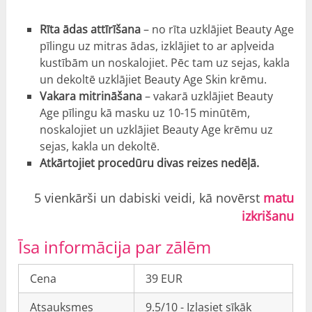
Rīta ādas attīrīšana
– no rīta uzklājiet Beauty Age
pīlingu uz mitras ādas, izklājiet to ar apļveida
kustībām un noskalojiet. Pēc tam uz sejas, kakla
un dekoltē uzklājiet Beauty Age Skin krēmu.
Vakara mitrināšana
– vakarā uzklājiet Beauty
Age pīlingu kā masku uz 10-15 minūtēm,
noskalojiet un uzklājiet Beauty Age krēmu uz
sejas, kakla un dekoltē.
Atkārtojiet procedūru divas reizes nedēļā.
5 vienkārši un dabiski veidi, kā novērst
matu
izkrišanu
Īsa informācija par zālēm
Cena
39 EUR
Atsauksmes
9.5/10 - Izlasiet sīkāk