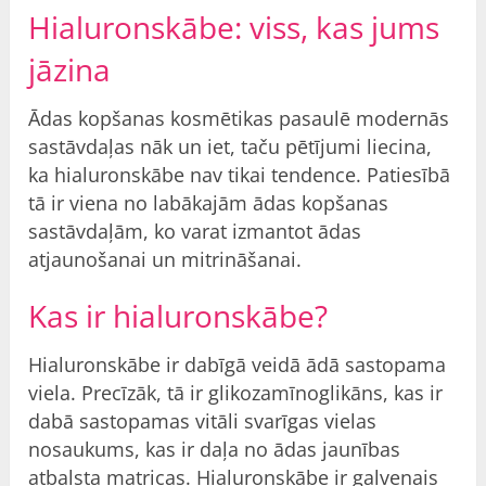
Hialuronskābe: viss, kas jums
jāzina
Ādas kopšanas kosmētikas pasaulē modernās
sastāvdaļas nāk un iet, taču pētījumi liecina,
ka hialuronskābe nav tikai tendence. Patiesībā
tā ir viena no labākajām ādas kopšanas
sastāvdaļām, ko varat izmantot ādas
atjaunošanai un mitrināšanai.
Kas ir hialuronskābe?
Hialuronskābe ir dabīgā veidā ādā sastopama
viela. Precīzāk, tā ir glikozamīnoglikāns, kas ir
dabā sastopamas vitāli svarīgas vielas
nosaukums, kas ir daļa no ādas jaunības
atbalsta matricas. Hialuronskābe ir galvenais