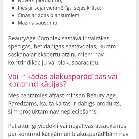
Novērš pietūkumu;
Piešķir sejai vienmērīgu sejas krāsu;
Cīnās ar ādas plankumiem;
Mazina sausumu.
BeautyAge Complex sastāvā ir vairākas
spēcīgas, bet dabīgas sastāvdaļas, kurām
saskaņā ar ekspertu atzinumiem nav
kontrindikāciju vai blakusparādību.
Vai ir kādas blakusparādības vai
kontrindikācijas?
Mēs centāmies atrast minsan Beauty Age.
Paredzams, ka, tā kā tas ir dabīgs produkts,
šim produktam nav nepieciešams.
Pat atturīgi viedokļi vai negatīvas atsauksmes
par kontrindikācijām un blakusparādībām nav