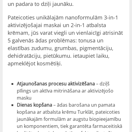
un padara to dziļi jaunāku.
Pateicoties unikālajām nanoformulām 3-in-1
aktivizējošajai maskai un 2-in-1 atbalsta
krēmam, jūs varat viegli un vienlaicīgi atrisināt
5 galvenās ādas problēmas: tonusa un
elastības zudumu, grumbas, pigmentāciju,
dehidratāciju, pietūkumu. ietaupiet laiku,
apmeklējot kosmētiķi.
Atjaunošanas procesu aktivizēšana
– dziļš
pīlings un aktīva mitrināšana ar aktivizējošo
masku
Dienas kopšana
– ādas barošana un pamata
kopšana ar atbalsta krēmu Turklāt, pateicoties
jaunākajām formulām ar augstu biopieejamību
un komponentiem, tiek garantēta farmaceitiskā