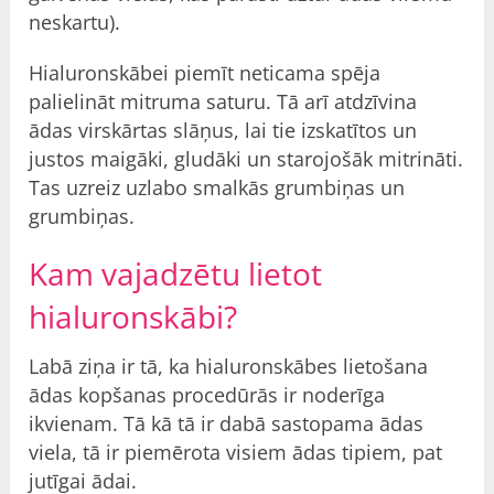
neskartu).
Hialuronskābei piemīt neticama spēja
palielināt mitruma saturu. Tā arī atdzīvina
ādas virskārtas slāņus, lai tie izskatītos un
justos maigāki, gludāki un starojošāk mitrināti.
Tas uzreiz uzlabo smalkās grumbiņas un
grumbiņas.
Kam vajadzētu lietot
hialuronskābi?
Labā ziņa ir tā, ka hialuronskābes lietošana
ādas kopšanas procedūrās ir noderīga
ikvienam. Tā kā tā ir dabā sastopama ādas
viela, tā ir piemērota visiem ādas tipiem, pat
jutīgai ādai.