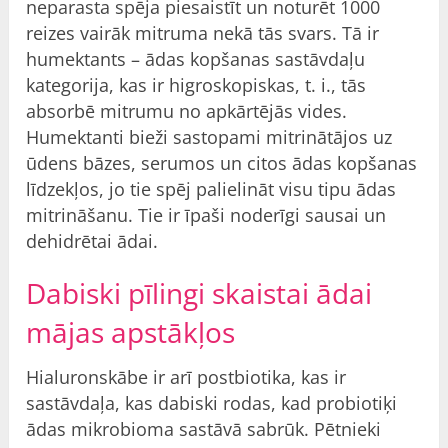
neparasta spēja piesaistīt un noturēt 1000
reizes vairāk mitruma nekā tās svars. Tā ir
humektants – ādas kopšanas sastāvdaļu
kategorija, kas ir higroskopiskas, t. i., tās
absorbē mitrumu no apkārtējās vides.
Humektanti bieži sastopami mitrinātājos uz
ūdens bāzes, serumos un citos ādas kopšanas
līdzekļos, jo tie spēj palielināt visu tipu ādas
mitrināšanu. Tie ir īpaši noderīgi sausai un
dehidrētai ādai.
Dabiski pīlingi skaistai ādai
mājas apstākļos
Hialuronskābe ir arī postbiotika, kas ir
sastāvdaļa, kas dabiski rodas, kad probiotiķi
ādas mikrobioma sastāvā sabrūk. Pētnieki