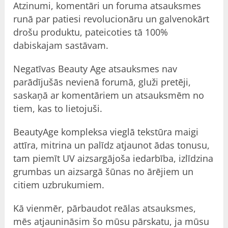
Atzinumi, komentāri un foruma atsauksmes
runā par patiesi revolucionāru un galvenokārt
drošu produktu, pateicoties tā 100%
dabiskajam sastāvam.
Negatīvas Beauty Age atsauksmes nav
parādījušās nevienā forumā, gluži pretēji,
saskaņā ar komentāriem un atsauksmēm no
tiem, kas to lietojuši.
BeautyAge kompleksa vieglā tekstūra maigi
attīra, mitrina un palīdz atjaunot ādas tonusu,
tam piemīt UV aizsargājoša iedarbība, izlīdzina
grumbas un aizsargā šūnas no ārējiem un
citiem uzbrukumiem.
Kā vienmēr, pārbaudot reālas atsauksmes,
mēs atjaunināsim šo mūsu pārskatu, ja mūsu