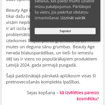
sīkfailus, kas palīdz mums uzlabot
mūsu pakalpojumus. Pārlūkojot
Beauty Age iedarbojas uz dziļām grumbām
šo vietni, jūs piekrītat sīkdatņu
tikai dažu nedēļu laikā, palīdzot cīnīties ar
izmantošanai.
Uzzināt vairāk
visām nepilnībām. Šim divu fāžu kompleksam
ir arī izcila iedarbība uz tādām
Sapratu!
problemātiskām zonām kā vārnu kājiņas,
izteiksmes līnijas, pieres grumbas, kā arī
mutes un deguna sānu grumbas. Beauty Age
nerada blakusparādības, un tieši šo iemeslu
dēļ tas ir viens no populārākajiem produktiem
Latvijā
2024. gada pirmajā pusgadā.
Šajā padziļinātajā pārskatā aplūkosim visas šī
pretnovecošanās komplekta īpašības.
Sejas kopšana –
kā izvēlēties pareizo
kosmētiku
?