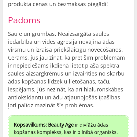
produkta cenas un bezmaksas piegādi!
Padoms
Saule un grumbas. Neaizsargāta saules
iedarbība un vides agresija novājina ādas
virsmu un izraisa priekšlaicīgu novecošanos.
Cerams, jūs jau zināt, ka pret šīm problēmām
ir nepieciešams ikdienā lietot plaša spektra
saules aizsargkrēmus un izvairīties no skarbu
ādas kopšanas līdzekļu lietošanas, taču,
iespējams, jūs nezināt, ka arī hialuronskābes
antioksidantu un ādu atjaunojošās īpašības
ļoti palīdz mazināt šīs problēmas.
Kopsavilkums: Beauty Age
ir divfāžu ādas
kopšanas komplekss, kas ir pilnībā organisks.