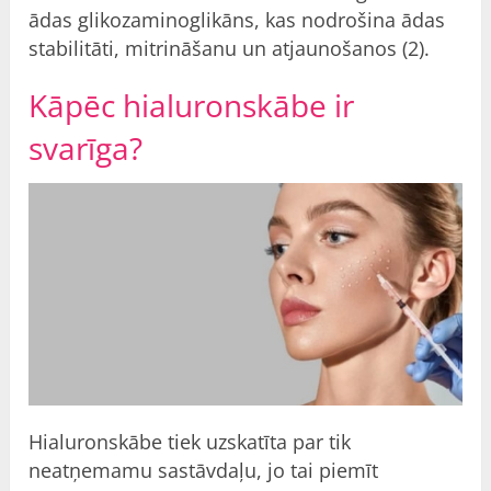
ādas glikozaminoglikāns, kas nodrošina ādas
stabilitāti, mitrināšanu un atjaunošanos (2).
Kāpēc hialuronskābe ir
svarīga?
Hialuronskābe tiek uzskatīta par tik
neatņemamu sastāvdaļu, jo tai piemīt