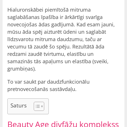
Hialuronskābei piemītošā mitruma
saglabāšanas īpašība ir ārkārtīgi svarīga
novecojošas ādas gadījumā. Kad esam jauni,
mūsu āda spēj aizturēt ūdeni un saglabāt
līdzsvarotu mitruma daudzumu, taču ar
vecumu tā zaudē šo spēju. Rezultātā āda
redzami zaudē tvirtumu, elastību un
samazinās tās apaļums un elastība (sveiki,
grumbiņas).
To var saukt par daudzfunkcionālu
pretnovecošanās sastāvdaļu.
Saturs
Beauty Age divfāžu komplekss