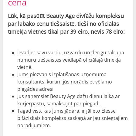
cena
Lūk, kā pasūtīt Beauty Age divfāžu kompleksu
par labāko cenu tiešsaistē, tieši no oficiālās
tīmekļa vietnes tikai par 39 eiro, nevis 78 eiro:
Ievadiet savu vārdu, uzvārdu un derīgu tālruņa
numuru tiešsaistes veidlapā oficiālajā tīmekļa
vietnē.
Jums piezvanīs izplatīšanas uzņēmuma
konsultants, kuram jūs norādīsiet vēlamo
piegādes adresi.
Jūs saņemsiet Beauty Age dažu dienu laikā ar
kurjerpastu, samaksājot par piegādi.
Tagad viss, kas Jums jādara, ir jālieto Elesse
bifāziskais komplekss saskaņā ar jau sniegtajiem
norādījumiem.