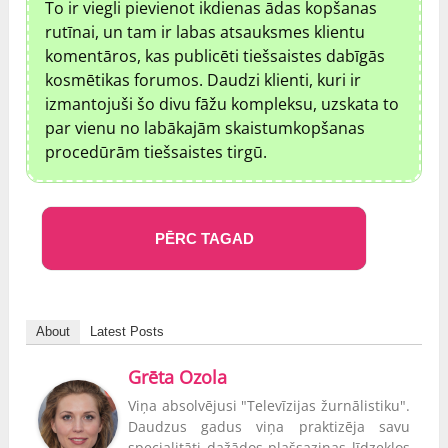
To ir viegli pievienot ikdienas ādas kopšanas
rutīnai, un tam ir labas atsauksmes klientu
komentāros, kas publicēti tiešsaistes dabīgās
kosmētikas forumos. Daudzi klienti, kuri ir
izmantojuši šo divu fāžu kompleksu, uzskata to
par vienu no labākajām skaistumkopšanas
procedūrām tiešsaistes tirgū.
PĒRC TAGAD
About
Latest Posts
Grēta Ozola
Viņa absolvējusi "Televīzijas žurnālistiku".
Daudzus gadus viņa praktizēja savu
specialitāti dažādos plašsaziņas līdzekļos