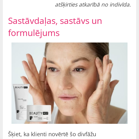
atšķirties atkarībā no indivīda.
Sastāvdaļas, sastāvs un
formulējums
Šķiet, ka klienti novērtē šo divfāžu